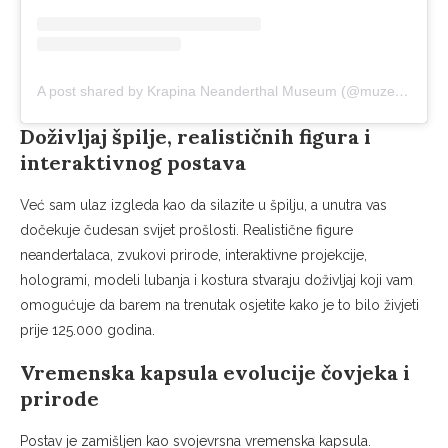
A post shared by Krapina Neanderthal Museum (@muzejkrapinskogpracovjeka)
Doživljaj špilje, realističnih figura i
interaktivnog postava
Već sam ulaz izgleda kao da silazite u špilju, a unutra vas
dočekuje čudesan svijet prošlosti. Realistične figure
neandertalaca, zvukovi prirode, interaktivne projekcije,
hologrami, modeli lubanja i kostura stvaraju doživljaj koji vam
omogućuje da barem na trenutak osjetite kako je to bilo živjeti
prije 125.000 godina.
Vremenska kapsula evolucije čovjeka i
prirode
Postav je zamišljen kao svojevrsna vremenska kapsula.