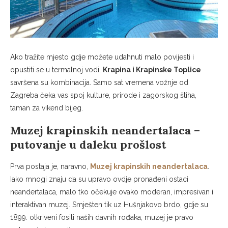
Ako tražite mjesto gdje možete udahnuti malo povijesti i
opustiti se u termalnoj vodi,
Krapina i Krapinske Toplice
savršena su kombinacija. Samo sat vremena vožnje od
Zagreba čeka vas spoj kulture, prirode i zagorskog štiha,
taman za vikend bijeg.
Muzej krapinskih neandertalaca –
putovanje u daleku prošlost
Prva postaja je, naravno,
Muzej krapinskih neandertalaca
.
Iako mnogi znaju da su upravo ovdje pronađeni ostaci
neandertalaca, malo tko očekuje ovako moderan, impresivan i
interaktivan muzej. Smješten tik uz Hušnjakovo brdo, gdje su
1899. otkriveni fosili naših davnih rođaka, muzej je pravo