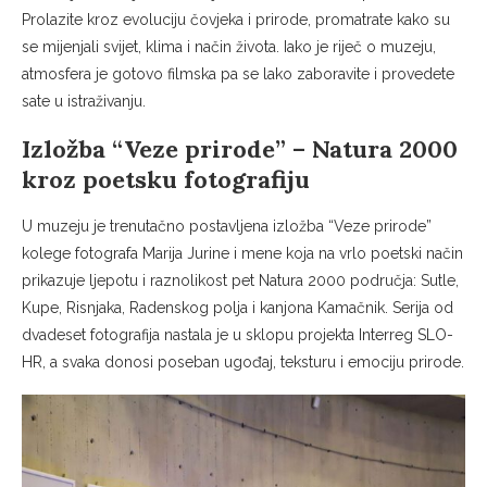
Prolazite kroz evoluciju čovjeka i prirode, promatrate kako su
se mijenjali svijet, klima i način života. Iako je riječ o muzeju,
atmosfera je gotovo filmska pa se lako zaboravite i provedete
sate u istraživanju.
Izložba “Veze prirode” – Natura 2000
kroz poetsku fotografiju
U muzeju je trenutačno postavljena izložba “Veze prirode”
kolege fotografa Marija Jurine i mene koja na vrlo poetski način
prikazuje ljepotu i raznolikost pet Natura 2000 područja: Sutle,
Kupe, Risnjaka, Radenskog polja i kanjona Kamačnik. Serija od
dvadeset fotografija nastala je u sklopu projekta Interreg SLO-
HR, a svaka donosi poseban ugođaj, teksturu i emociju prirode.