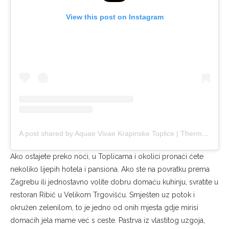
View this post on Instagram
A post shared by Aquae Vivae Krapinske Toplice | Thermal Spa (@aquaevivae)
Ako ostajete preko noći, u Toplicama i okolici pronaći ćete
nekoliko lijepih hotela i pansiona. Ako ste na povratku prema
Zagrebu ili jednostavno volite dobru domaću kuhinju, svratite u
restoran Ribič u Velikom Trgovišću. Smješten uz potok i
okružen zelenilom, to je jedno od onih mjesta gdje mirisi
domaćih jela mame već s ceste. Pastrva iz vlastitog uzgoja,