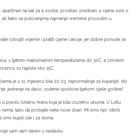
 apartman na kat za 4 osobe, prostran, predivan, a cijena ovisi o
ma, ali kako na putovanjima najmanje vremena provodim u
e odvojiti vrijeme i pratiti cijene i akcije, jer dobre ponude se
jeća, s ljetnim maksimalnim temperaturama do 30C, a zimskim
osincu su najniže oko 15C.
 (nama je u 11. mjesecu bila 22-23, najnormalnija za kupanje), što
je, jedrenje na dasci, vodene sportove tijekom cijele godine!
 u pravilu lokalnu hranu koja je bila izuzetno ukusna. U Lidlu
 nema, tako da probajte neke nove stvari. Mi smo npr. otkrili
ji smo kupili čak i za doma.
 koje sam vam naveo u nastavku.