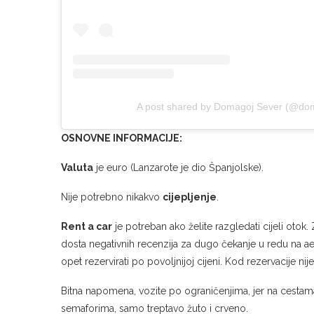
A post shared by Domagoj Sever (@do
OSNOVNE INFORMACIJE:
Valuta
je euro (Lanzarote je dio Španjolske).
Nije potrebno nikakvo
cijepljenje
.
Rent a car
je potreban ako želite razgledati cijeli otok.
dosta negativnih recenzija za dugo čekanje u redu na aero
opet rezervirati po povoljnijoj cijeni. Kod rezervacije nij
Bitna napomena, vozite po ograničenjima, jer na cesta
semaforima, samo treptavo žuto i crveno.