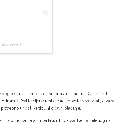
magojsever)
 Zbog recenzija smo uzeli Autoreisen, a ne npr. Cicar (imali su
dromu). Pratite cijene rent a cara, možete rezervirati, otkazati i
e potrebno unositi karticu ni obaviti plaćanje.
ma ima puno kamera i hrpa kružnih tokova. Nema zelenog na