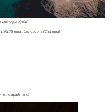
 vječnog proljeća”
1.951,76 eura ; (po osobi 487,94 eura)
remali u apartmanu)