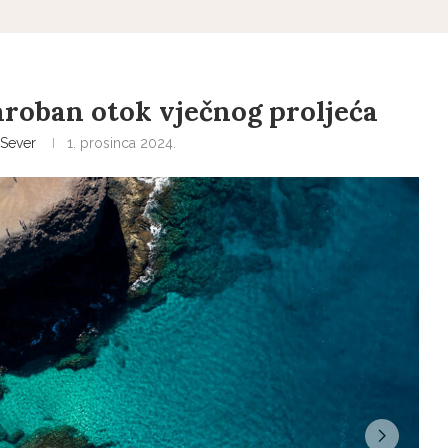
aroban otok vječnog proljeća
Sever
1. prosinca 2024.