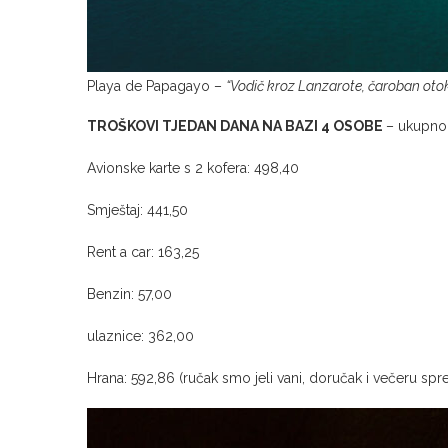
Playa de Papagayo –
“Vodič kroz Lanzarote, čaroban otok
TROŠKOVI TJEDAN DANA NA BAZI 4 OSOBE
– ukupno 
Avionske karte s 2 kofera: 498,40
Smještaj: 441,50
Rent a car: 163,25
Benzin: 57,00
ulaznice: 362,00
Hrana: 592,86 (ručak smo jeli vani, doručak i večeru sp