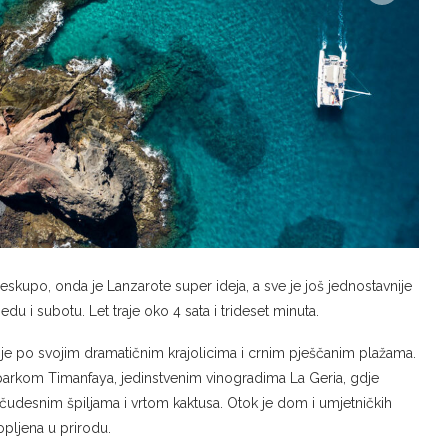
eskupo, onda je Lanzarote super ideja, a sve je još jednostavnije
edu i subotu. Let traje oko 4 sata i trideset minuta.
je po svojim dramatičnim krajolicima i crnim pješčanim plažama.
m parkom Timanfaya, jedinstvenim vinogradima La Geria, gdje
 čudesnim špiljama i vrtom kaktusa. Otok je dom i umjetničkih
opljena u prirodu.