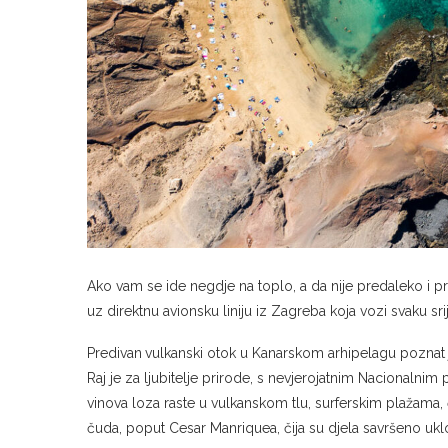
Ako vam se ide negdje na toplo, a da nije predaleko i pr
uz direktnu avionsku liniju iz Zagreba koja vozi svaku srij
Predivan
vulkanski otok u Kanarskom arhipelagu poznat 
Raj je za ljubitelje prirode, s nevjerojatnim Nacionalni
vinova loza raste u vulkanskom tlu, surferskim plažama,
čuda, poput Cesar Manriquea, čija su djela savršeno ukl