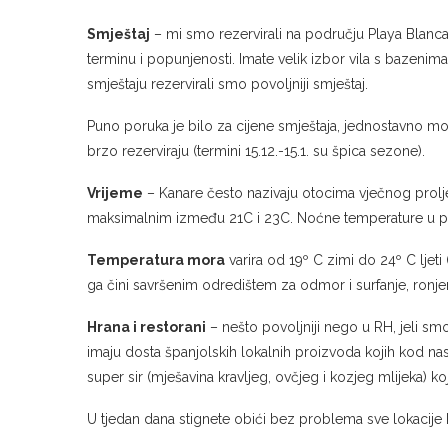
Smještaj
– mi smo rezervirali na području Playa Blanca,
terminu i popunjenosti. Imate velik izbor vila s bazeni
smještaju rezervirali smo povoljniji smještaj.
Puno poruka je bilo za cijene smještaja, jednostavno morat
brzo rezerviraju (termini 15.12.-15.1. su špica sezone).
Vrijeme
– Kanare često nazivaju otocima vječnog prol
maksimalnim između 21C i 23C. Noćne temperature u pr
Temperatura mora
varira od 19º C zimi do 24º C ljeti
ga čini savršenim odredištem za odmor i surfanje, ronjen
Hrana i restorani
– nešto povoljniji nego u RH, jeli smo
imaju dosta španjolskih lokalnih proizvoda kojih kod nas
super sir (mješavina kravljeg, ovčjeg i kozjeg mlijeka) ko
U tjedan dana stignete obići bez problema sve lokacije