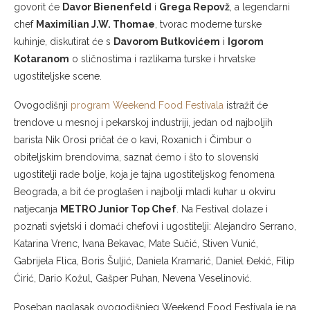
govorit će
Davor Bienenfeld
i
Grega Repovž
, a legendarni
chef
Maximilian J.W. Thomae
, tvorac moderne turske
kuhinje, diskutirat će s
Davorom Butkovićem
i
Igorom
Kotaranom
o sličnostima i razlikama turske i hrvatske
ugostiteljske scene.
Ovogodišnji
program Weekend Food Festivala
istražit će
trendove u mesnoj i pekarskoj industriji, jedan od najboljih
barista Nik Orosi pričat će o kavi, Roxanich i Čimbur o
obiteljskim brendovima, saznat ćemo i što to slovenski
ugostitelji rade bolje, koja je tajna ugostiteljskog fenomena
Beograda, a bit će proglašen i najbolji mladi kuhar u okviru
natjecanja
METRO Junior Top Chef
. Na Festival dolaze i
poznati svjetski i domaći chefovi i ugostitelji: Alejandro Serrano,
Katarina Vrenc, Ivana Bekavac, Mate Sučić, Stiven Vunić,
Gabrijela Flica, Boris Šuljić, Daniela Kramarić, Daniel Đekić, Filip
Ćirić, Dario Kožul, Gašper Puhan, Nevena Veselinović.
Poseban naglasak ovogodišnjeg Weekend Food Festivala je na