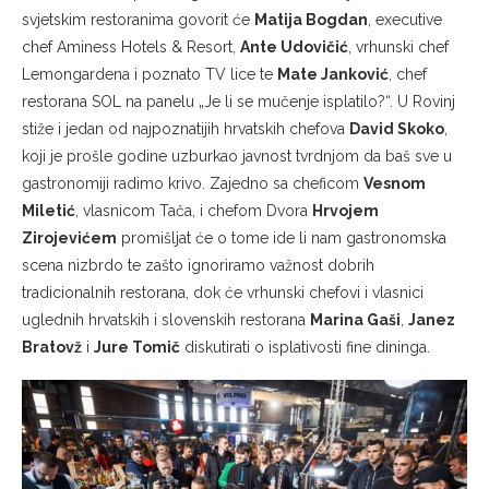
svjetskim restoranima govorit će
Matija Bogdan
, executive
chef Aminess Hotels & Resort,
Ante Udovičić
, vrhunski chef
Lemongardena i poznato TV lice te
Mate Janković
, chef
restorana SOL na panelu „Je li se mučenje isplatilo?“. U Rovinj
stiže i jedan od najpoznatijih hrvatskih chefova
David Skoko
,
koji je prošle godine uzburkao javnost tvrdnjom da baš sve u
gastronomiji radimo krivo. Zajedno sa cheficom
Vesnom
Miletić
, vlasnicom Tača, i chefom Dvora
Hrvojem
Zirojevićem
promišljat će o tome ide li nam gastronomska
scena nizbrdo te zašto ignoriramo važnost dobrih
tradicionalnih restorana, dok će vrhunski chefovi i vlasnici
uglednih hrvatskih i slovenskih restorana
Marina Gaši
,
Janez
Bratovž
i
Jure Tomič
diskutirati o isplativosti fine dininga.