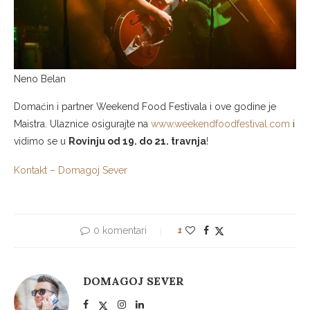
Neno Belan
Domaćin i partner Weekend Food Festivala i ove godine je
Maistra. Ulaznice osigurajte na
www.weekendfoodfestival.com
i
vidimo se u
Rovinju od 19. do 21. travnja
!
Kontakt – Domagoj Sever
0 komentari
1
DOMAGOJ SEVER