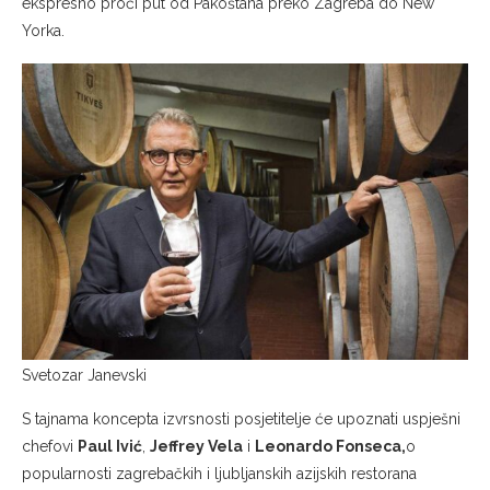
ekspresno proći put od Pakoštana preko Zagreba do New
Yorka.
Svetozar Janevski
S tajnama koncepta izvrsnosti posjetitelje će upoznati uspješni
chefovi
Paul Ivić
,
Jeffrey Vela
i
Leonardo Fonseca,
o
popularnosti zagrebačkih i ljubljanskih azijskih restorana