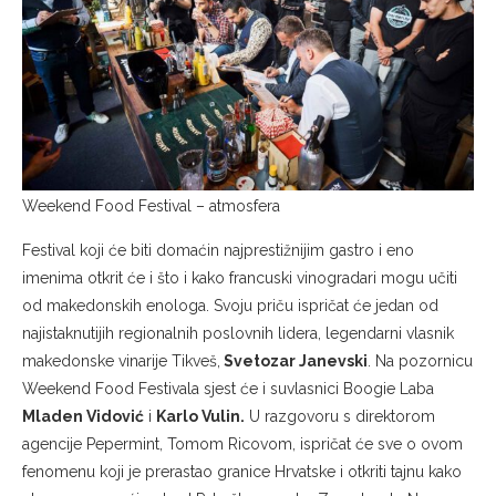
Weekend Food Festival – atmosfera
Festival koji će biti domaćin najprestižnijim gastro i eno
imenima otkrit će i što i kako francuski vinogradari mogu učiti
od makedonskih enologa. Svoju priču ispričat će jedan od
najistaknutijih regionalnih poslovnih lidera, legendarni vlasnik
makedonske vinarije Tikveš,
Svetozar Janevski
. Na pozornicu
Weekend Food Festivala sjest će i suvlasnici Boogie Laba
Mladen Vidović
i
Karlo Vulin.
U razgovoru s direktorom
agencije Pepermint, Tomom Ricovom, ispričat će sve o ovom
fenomenu koji je prerastao granice Hrvatske i otkriti tajnu kako