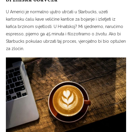
U Americi je normalno ujutro utrčati u Starbucks, uzeti
kartonsku čašu kave veličine kantice za bojanje i izletjeti iz
kafića brzinom svjetlosti. U Hrvatskoj? Mi sjednemo, naručimo
espresso, pijemo ga 45 minuta i filozofiramo o životu. Ako bi
Starbucks pokušao ubrzati taj proces, vjerojatno bi bio optužen
za zločin.