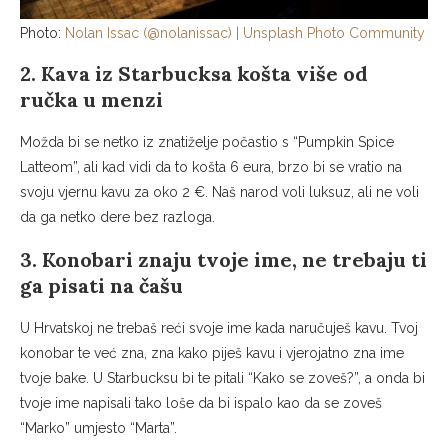
Photo:
Nolan Issac (@nolanissac) | Unsplash Photo Community
2. Kava iz Starbucksa košta više od
ručka u menzi
Možda bi se netko iz znatiželje počastio s “Pumpkin Spice
Latteom”, ali kad vidi da to košta 6 eura, brzo bi se vratio na
svoju vjernu kavu za oko 2 €. Naš narod voli luksuz, ali ne voli
da ga netko dere bez razloga.
3. Konobari znaju tvoje ime, ne trebaju ti
ga pisati na čašu
U Hrvatskoj ne trebaš reći svoje ime kada naručuješ kavu. Tvoj
konobar te već zna, zna kako piješ kavu i vjerojatno zna ime
tvoje bake. U Starbucksu bi te pitali “Kako se zoveš?”, a onda bi
tvoje ime napisali tako loše da bi ispalo kao da se zoveš
“Marko” umjesto “Marta”.