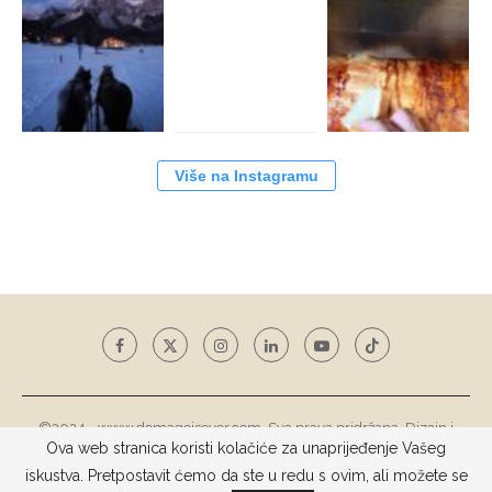
Više na Instagramu
©2024 - www.domagojsever.com. Sva prava pridržana. Dizajn i
Ova web stranica koristi kolačiće za unaprijeđenje Vašeg
razvoj web stranice
Tototohost d.o.o.
iskustva. Pretpostavit ćemo da ste u redu s ovim, ali možete se