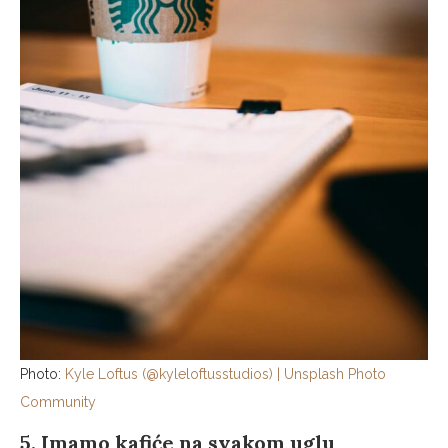
Photo:
Kyle Loftus (@kyleloftusstudios) | Unsplash Photo
Community
5. Imamo kafiće na svakom uglu