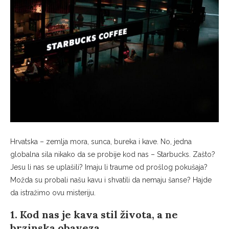
Hrvatska – zemlja mora, sunca, bureka i kave. No, jedna
globalna sila nikako da se probije kod nas – Starbucks. Zašto?
Jesu li nas se uplašili? Imaju li traume od prošlog pokušaja?
Možda su probali našu kavu i shvatili da nemaju šanse? Hajde
da istražimo ovu misteriju.
1. Kod nas je kava stil života, a ne
brzinska obaveza