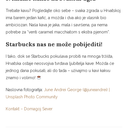
Trebate kavu? Pogledajte oko sebe – svaka zgrada u Hrvatskoj
ima barem jedan kafić, a možda i dva ako je vlasnik bio
ambiciozan. Naša kava je jaka, mala i savršena, pa nema
potrebe za “venti caramel macchiatom s ekstra pjenom”.
Starbucks nas ne može pobijediti!
I tako, dok se Starbucks pokušava probiti na mnoga tržišta,
Hrvatska ostaje neosvojiva tvrđava ljubitelja kave. Možda će
jednog dana pokušati, ali do tada – uživajmo u kavi kakvu
znamo i volimo!
Naslovna fotografija:
June Andrei George (@juneandrei) |
Unsplash Photo Community
Kontakt – Domagoj Sever