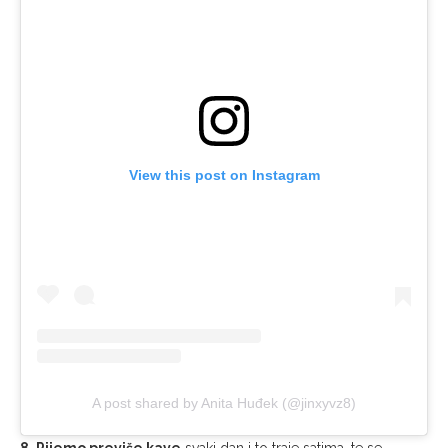
View this post on Instagram
A post shared by Anita Huđek (@jinxyvz8)
8. Pijemo previše kave
svaki dan i to traje satima, te se
nemojte iznenaditi kada vidite da su terase kafića non stop