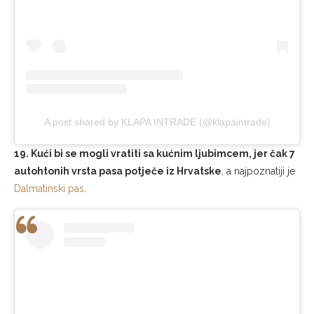
A post shared by KLAPA INTRADE (@klapaintrade)
19. Kući bi se mogli vratiti sa kućnim ljubimcem, jer čak 7
autohtonih vrsta pasa potječe iz Hrvatske
, a najpoznatiji je
Dalmatinski pas
.