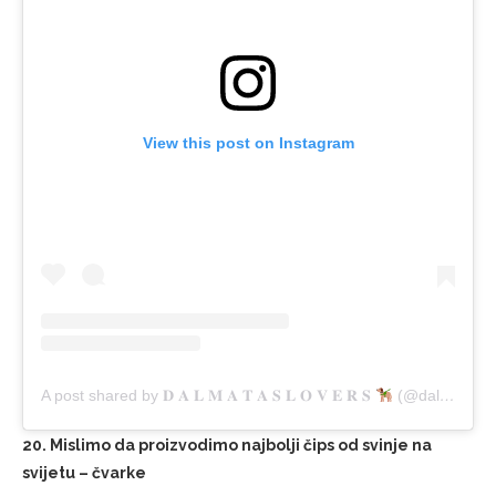
View this post on Instagram
A post shared by 𝐃 𝐀 𝐋 𝐌 𝐀 𝐓 𝐀 𝐒 𝐋 𝐎 𝐕 𝐄 𝐑 𝐒
(@dalmatian_lovers_club)
20. Mislimo da proizvodimo najbolji čips od svinje na
svijetu – čvarke