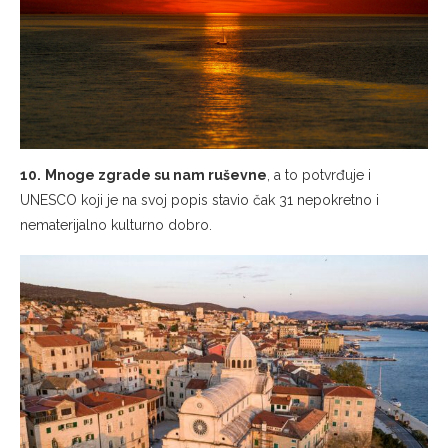
10.
Mnoge zgrade su nam ruševne
, a to potvrđuje i
UNESCO koji je na svoj popis stavio čak 31 nepokretno i
nematerijalno kulturno dobro.