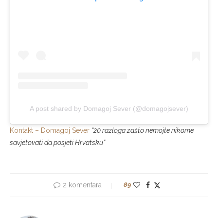
A post shared by Domagoj Sever (@domagojsever)
Kontakt – Domagoj Sever
“20 razloga zašto nemojte nikome
savjetovati da posjeti Hrvatsku”
2 komentara
89
DOMAGOJ SEVER