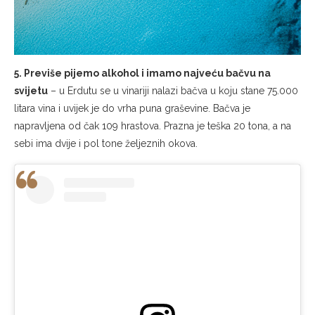
5. Previše pijemo alkohol i imamo najveću bačvu na
svijetu
– u Erdutu se u vinariji nalazi bačva u koju stane 75.000
litara vina i uvijek je do vrha puna graševine. Bačva je
napravljena od čak 109 hrastova. Prazna je teška 20 tona, a na
sebi ima dvije i pol tone željeznih okova.