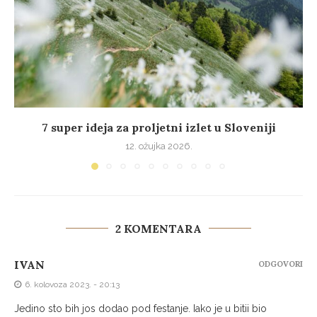
7 super ideja za proljetni izlet u Sloveniji
12. ožujka 2026.
2 KOMENTARA
IVAN
ODGOVORI
6. kolovoza 2023. - 20:13
Jedino sto bih jos dodao pod festanje. Iako je u bitii bio
posljednji ispracaj voljenog nam Olivera.