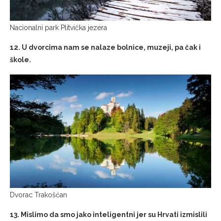
Nacionalni park Plitvička jezera
12. U dvorcima nam se nalaze bolnice, muzeji, pa čak i
škole.
Dvorac Trakošćan
13. Mislimo da smo jako inteligentni jer su Hrvati izmislili
kravatu, penkalu, padobran…