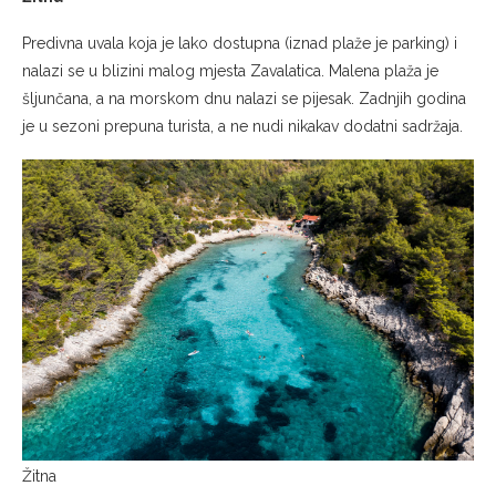
Predivna uvala koja je lako dostupna (iznad plaže je parking) i
nalazi se u blizini malog mjesta Zavalatica. Malena plaža je
šljunčana, a na morskom dnu nalazi se pijesak. Zadnjih godina
je u sezoni prepuna turista, a ne nudi nikakav dodatni sadržaja.
Žitna