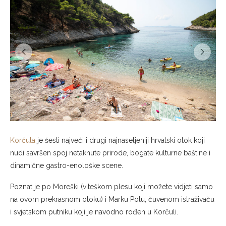
Korčula
je šesti najveći i drugi najnaseljeniji hrvatski otok koji
nudi savršen spoj netaknute prirode, bogate kulturne baštine i
dinamične gastro-enološke scene.
Poznat je po Moreški (viteškom plesu koji možete vidjeti samo
na ovom prekrasnom otoku) i Marku Polu, čuvenom istraživaču
i svjetskom putniku koji je navodno rođen u Korčuli.