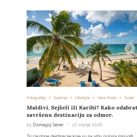
Fotografija
Galerija
Lifestyle
New Posts
Svijet
Maldivi, Sejšeli ili Karibi? Kako odabra
savršenu destinaciju za odmor.
by
Domagoj Sever
27. srpnja 2026.
Tri čarobne destinacije koje su na vrhu popisa mnogih