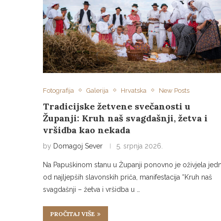
Fotografija
Galerija
Hrvatska
New Posts
Tradicijske žetvene svečanosti u
Županji: Kruh naš svagdašnji, žetva i
vršidba kao nekada
by
Domagoj Sever
5. srpnja 2026.
Na Papuškinom stanu u Županji ponovno je oživjela jed
od najljepših slavonskih priča, manifestacija “Kruh naš
svagdašnji – žetva i vršidba u …
PROČITAJ VIŠE