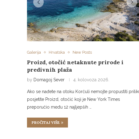
Galerija
Hrvatska
New Posts
Proizd, otočić netaknute prirode i
predivnih plaža
by
Domagoj Sever
4. kolovoza 2026.
Ako se nađete na otoku Korčuli nemojte propustiti prilik
posjetite Proizd, otočić koji je New York Times
preporučio među 12 najljepših …
PROČITAJ VIŠE