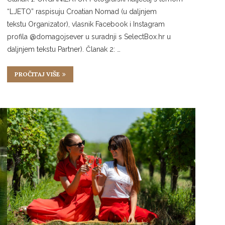
“LJETO” raspisuju Croatian Nomad (u daljnjem
tekstu Organizator), vlasnik Facebook i Instagram
profila @domagojsever u suradnji s SelectBox.hr u
daljnjem tekstu Partner). Članak 2: …
PROČITAJ VIŠE