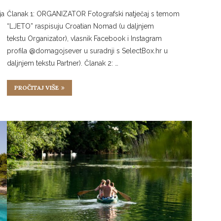
ja
Članak 1: ORGANIZATOR Fotografski natječaj s temom
,
“LJETO” raspisuju Croatian Nomad (u daljnjem
tekstu Organizator), vlasnik Facebook i Instagram
profila @domagojsever u suradnji s SelectBox.hr u
daljnjem tekstu Partner). Članak 2: …
PROČITAJ VIŠE