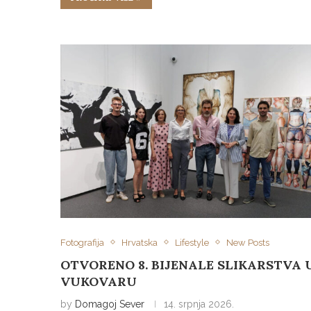
Fotografija
Hrvatska
Lifestyle
New Posts
OTVORENO 8. BIJENALE SLIKARSTVA 
VUKOVARU
by
Domagoj Sever
14. srpnja 2026.