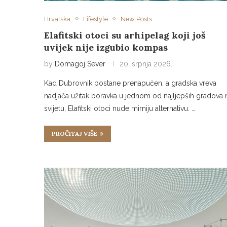
Hrvatska
Lifestyle
New Posts
Elafitski otoci su arhipelag koji još
uvijek nije izgubio kompas
by
Domagoj Sever
20. srpnja 2026.
Kad Dubrovnik postane prenapučen, a gradska vreva
nadjača užitak boravka u jednom od najljepših gradova 
svijetu, Elafitski otoci nude mirniju alternativu. …
PROČITAJ VIŠE