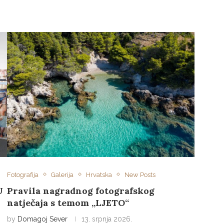
Fotografija
Galerija
Hrvatska
New Posts
U
Pravila nagradnog fotografskog
natječaja s temom „LJETO“
by
Domagoj Sever
13. srpnja 2026.