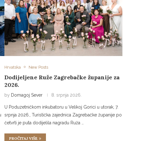
Hrvatska
New Posts
Dodijeljene Ruže Zagrebačke županije za
2026.
by
Domagoj Sever
8. srpnja 2026.
U Poduzetničkom inkubatoru u Velikoj Gorici u utorak, 7.
u
srpnja 2026., Turistička zajednica Zagrebačke županije po
četvrti je puta dodijelila nagradu Ruža …
PROČITAJ VIŠE