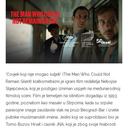
‘Čovjek koji nije mogao šutjeti’ (The Man Who Could Not
Remain Silent) kratkometražni je igrani film redatelja Nebojše
Slijepčevića, koji je postigao izniman uspjeh na međunarodnoj
filmskoj sceni. Film je temeljen na istinitom događaju iz 1993.
godine, poznatom kao masakr u Štrpcima, kada su srpske
paravojne snage zaustavile vlak na pruzi Beograd–Bar i izvele
putnike muslimanskih imena. Jedini koji se suprotstavio bio je
Tomo Buzov, Hrvat i časnik JNA, koji je zbog svoje hrabrosti