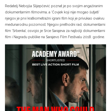
Redatelj Nebojša Slijepčević poznat je po svojim angažiranim
dokumentarnim filmovima, a ‘Čovjek koji nije mogao šutjeti’
njegov je prvi kratkometražni igrani film koji je privukao ovakvu
međunarodnu pozornost. Njegov prethodni rad, dokumentarni
film ‘Srbenka’, osvojio je Srce Sarajeva za najbolji dokumentarni
film i Nagradu publike na Sarajevo Film Festivalu 2018. godine.