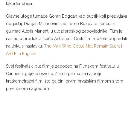
također ubijen.
Glavne uloge tumače Goran Bogdan kao putnik koji preživljava
događaj, Dragan Mićanović kao Tomo Buzov te francuski
glumac Alexis Manenti u ulozi srpskog zapovjednika. Film je
nastao u produkciji kuće Antitalent. Cijeli film možete pogledati
na linku u nastavku:
The Man Who Could Not Remain Silent |
ARTE in English
Svoj festivalski put film je započeo na Filmskom festivalu u
Cannesu, gdje je osvojio Zlatnu palmu za najbolji
kratkometražni film, što ga čini prvim hrvatskim filmom s tom
prestižnom nagradom.