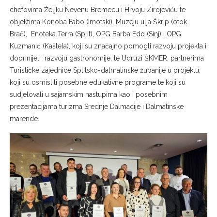
chefovima Željku Nevenu Bremecu i Hrvoju Zirojeviću te
objektima Konoba Fabo (Imotski), Muzeju ulja Škrip (otok
Brač), Enoteka Terra (Split), OPG Barba Edo (Sinj) i OPG
Kuzmanić (Kaštela), koji su značajno pomogli razvoju projekta i
doprinijeli razvoju gastronomije, te Udruzi ŠKMER, partnerima
Turističke zajednice Splitsko-dalmatinske županije u projektu,
koji su osmislili posebne edukativne programe te koji su
sudjelovali u sajamskim nastupima kao i posebnim
prezentacijama turizma Srednje Dalmacije i Dalmatinske
marende.