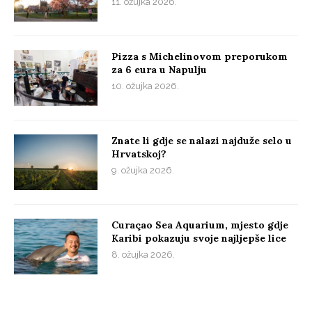
11. ožujka 2026.
Pizza s Michelinovom preporukom
za 6 eura u Napulju
10. ožujka 2026.
Znate li gdje se nalazi najduže selo u
Hrvatskoj?
9. ožujka 2026.
Curaçao Sea Aquarium, mjesto gdje
Karibi pokazuju svoje najljepše lice
8. ožujka 2026.