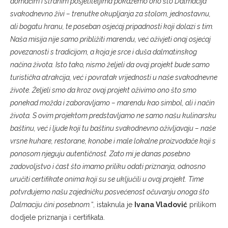
domaćim i stranim posjetiteljima pokažemo ono što Dalmacija
svakodnevno živi – trenutke okupljanja za stolom, jednostavnu,
ali bogatu hranu, te poseban osjećaj pripadnosti koji dolazi s tim.
Naša misija nije samo približiti marendu, već oživjeti onaj osjećaj
povezanosti s tradicijom, a koja je srce i duša dalmatinskog
načina života. Isto tako, nismo željeli da ovaj projekt bude samo
turistička atrakcija, već i povratak vrijednosti u naše svakodnevne
živote. Željeli smo da kroz ovaj projekt oživimo ono što smo
ponekad možda i zaboravljamo – marendu kao simbol, ali i način
života. S ovim projektom predstavljamo ne samo našu kulinarsku
baštinu, već i ljude koji tu baštinu svakodnevno oživljavaju – naše
vrsne kuhare, restorane, konobe i male lokalne proizvođače koji s
ponosom njeguju autentičnost. Zato mi je danas posebno
zadovoljstvo i čast što imamo priliku odati priznanja, odnosno
uručiti certifikate onima koji su se uključili u ovaj projekt. Time
potvrđujemo našu zajedničku posvećenost očuvanju onoga što
Dalmaciju čini posebnom.
“, istaknula je
Ivana Vladović
prilikom
dodjele priznanja i certifikata.