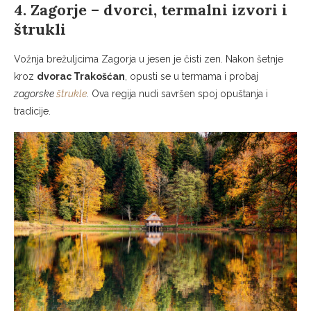
4. Zagorje – dvorci, termalni izvori i
štrukli
Vožnja brežuljcima Zagorja u jesen je čisti zen. Nakon šetnje
kroz
dvorac Trakošćan
, opusti se u termama i probaj
zagorske
štrukle
. Ova regija nudi savršen spoj opuštanja i
tradicije.