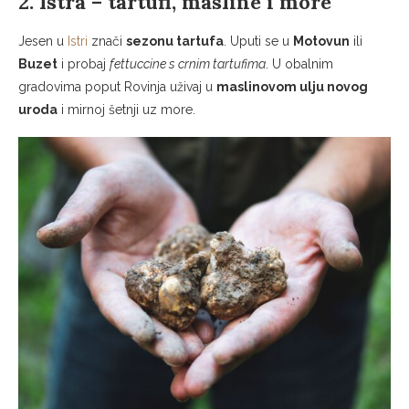
2. Istra – tartufi, masline i more
Jesen u
Istri
znači
sezonu tartufa
. Uputi se u
Motovun
ili
Buzet
i probaj
fettuccine s crnim tartufima
. U obalnim
gradovima poput Rovinja uživaj u
maslinovom ulju novog
uroda
i mirnoj šetnji uz more.