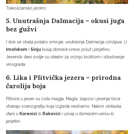
Trakoščansko jezero
5. Unutrašnja Dalmacija – okusi juga
bez gužvi
I dok se obala polako smiruje, unutrašnja Dalmacija oživljava. U
Imotskom
i
Sinju
kušaj
domaće sireve, pršut i janjetinu
.
Jesenski dani ovdje su idealni za vožnju biciklom i istraživanje
vinograda.
6. Lika i Plitvička jezera – prirodna
čarolija boja
Plitvice u jesen su čista magija. Magla, slapovi i jesenje lišće
stvaraju scenografiju koja izgleda nestvarno. Nakon obilaska,
stani u
Korenici
ili
Rakovici
i uživaj u
domaćem varivu
ili
janjetini.