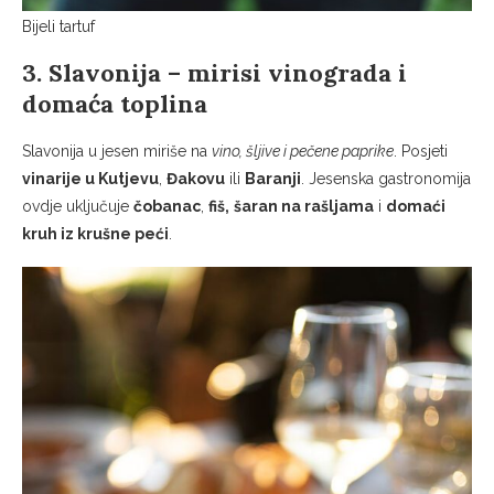
Bijeli tartuf
3. Slavonija – mirisi vinograda i
domaća toplina
Slavonija u jesen miriše na
vino, šljive i pečene paprike
. Posjeti
vinarije u Kutjevu
,
Đakovu
ili
Baranji
. Jesenska gastronomija
ovdje uključuje
čobanac
,
fiš,
šaran na rašljama
i
domaći
kruh iz krušne peći
.