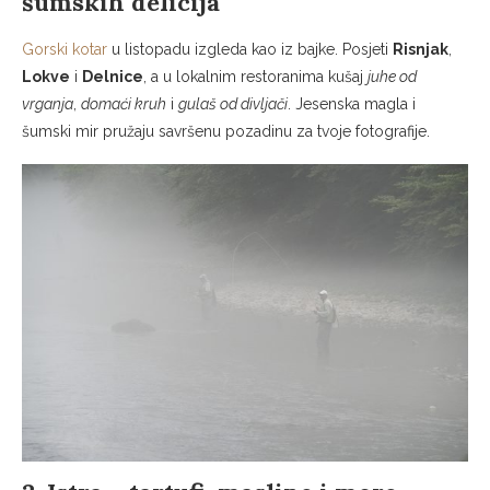
šumskih delicija
Gorski kotar
u listopadu izgleda kao iz bajke. Posjeti
Risnjak
,
Lokve
i
Delnice
, a u lokalnim restoranima kušaj
juhe od
vrganja
,
domaći kruh
i
gulaš od divljači
. Jesenska magla i
šumski mir pružaju savršenu pozadinu za tvoje fotografije.