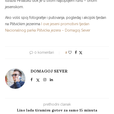
istražiti Hrvatsku dok je u svom najtoplijem ruhu – onom
jesenskom.
Ako voliš spoj fotografije i putovanja, pogledaj i akcijski tjedan
na Plitvičkim jezerima
I ove jeseni promotivni tjedan
Nacionalnog parka Plitvička jezera – Domagoj Sever
0 komentari
1
DOMAGOJ SEVER
prethodni članak
Lino lada tiramisu gotov za samo 15 minuta