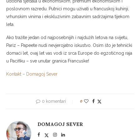
udobna sjedala u ekonomskom, premium ekonomskom i
poslovnom razredu. Putnici mogu uživati u francuskoj kuhinji,
vrhunskim vinima i ekskluzivnim zabavnim sadržajima tijekom
leta.
Ako tražite jedan od najposebnijih i najdužih letova na svijetu,
Pariz – Papeete nudi nevjerojatno iskustvo. Osim što je tehnički
domaći let, ovaj let vas vodi iz srca Europe do egzotičnog raja
u Pacifiku – sve unutar granica Francuske!
Kontakt – Domagoj Sever
0 komentari
0
DOMAGOJ SEVER