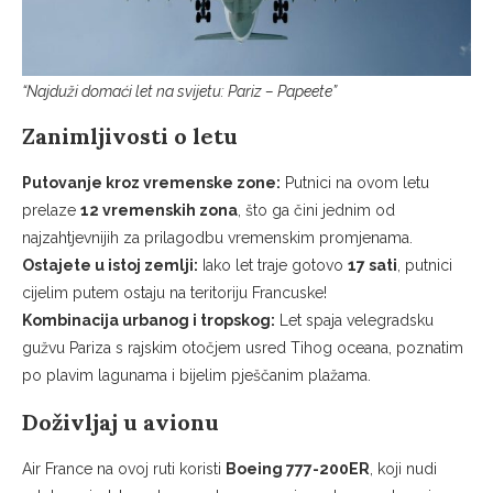
“Najduži domaći let na svijetu: Pariz – Papeete”
Zanimljivosti o letu
Putovanje kroz vremenske zone:
Putnici na ovom letu
prelaze
12 vremenskih zona
, što ga čini jednim od
najzahtjevnijih za prilagodbu vremenskim promjenama.
Ostajete u istoj zemlji:
Iako let traje gotovo
17 sati
, putnici
cijelim putem ostaju na teritoriju Francuske!
Kombinacija urbanog i tropskog:
Let spaja velegradsku
gužvu Pariza s rajskim otočjem usred Tihog oceana, poznatim
po plavim lagunama i bijelim pješčanim plažama.
Doživljaj u avionu
Air France na ovoj ruti koristi
Boeing 777-200ER
, koji nudi