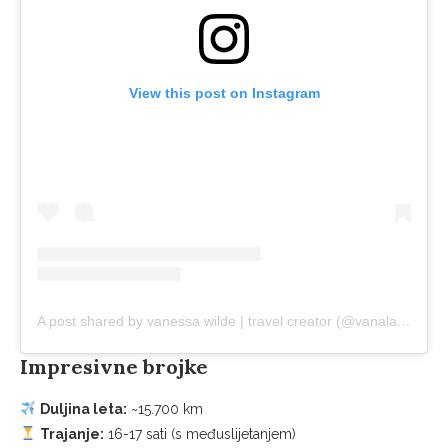
View this post on Instagram
A post shared by vanessa wilde | travel creator (@vanalany)
Impresivne brojke
Duljina leta:
~15.700 km
Trajanje:
16-17 sati (s međuslijetanjem)