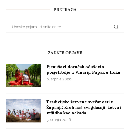
PRETRAGA
ZADNJE OBJAVE
Pjenušavi doručak oduševio
posjetitelje u Vinariji Papak u Iloku
6. srpnja 2026.
Tradicijske žetvene svečanosti u
Županji: Kruh naš svagdašnji, žetva i
vršidba kao nekada
5. srpnja 2026.