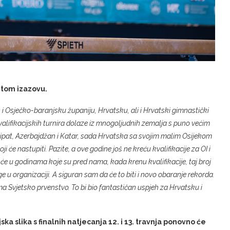
 tom izazovu.
k i Osječko-baranjsku županiju, Hrvatsku, ali i Hrvatski gimnastički
kvalifikacijskih turnira dolaze iz mnogoljudnih zemalja s puno većim
ipat, Azerbajdžan i Katar, sada Hrvatska sa svojim malim Osijekom
ji će nastupiti. Pazite, a ove godine još ne kreću kvalifikacije za OI i
a će u godinama koje su pred nama, kada krenu kvalifikacije, taj broj
ge u organizaciji. A siguran sam da će to biti i novo obaranje rekorda.
a Svjetsko prvenstvo. To bi bio fantastičan uspjeh za Hrvatsku i
ijska slika s finalnih natjecanja 12. i 13. travnja ponovno će