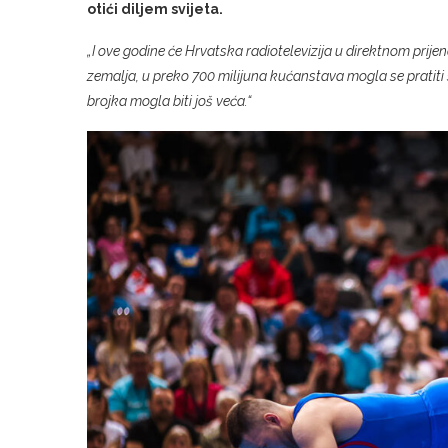
otići diljem svijeta.
„I ove godine će Hrvatska radiotelevizija u direktnom prijeno
zemalja, u preko 700 milijuna kućanstava mogla se pratiti 
brojka mogla biti još veća.“