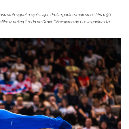
su slati signal u cijeli svijet. Prošle godine imali smo sliku u 90
slika iz našeg Grada na Dravi. Očekujemo da bi ove godine i ta