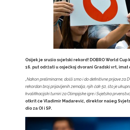
Osijek je srušio svjetski rekord! DOBRO World Cup k
16. put održati u osječkoj dvorani Gradski vrt, imat
„Nakon preliminarne, došli smo i do definitivne prijave z
rekordan broj prijavljenih zemalja, njih čak 50, što je uku
kvalifikacijski turniri za Olimpijske igre i Svjetska prvenstva
otkrit će Vladimir Mađarević, direktor našeg Svjetsk
dio za OI i SP.