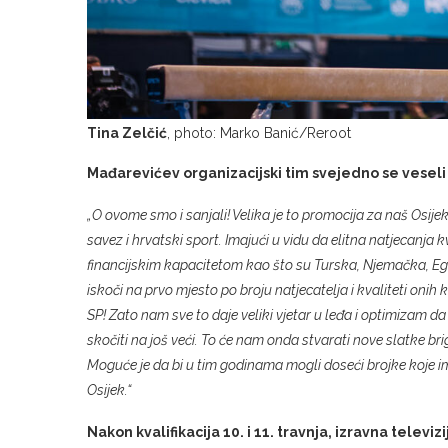
Tina Zelčić
, photo: Marko Banić/Reroot
Mađarevićev organizacijski tim svejedno se veseli
„O ovome smo i sanjali! Velika je to promocija za naš Osije
savez i hrvatski sport. Imajući u vidu da elitna natjecanja 
financijskim kapacitetom kao što su Turska, Njemačka, Eg
iskoči na prvo mjesto po broju natjecatelja i kvaliteti onih ko
SP! Zato nam sve to daje veliki vjetar u leđa i optimizam d
skočiti na još veći. To će nam onda stvarati nove slatke bri
Moguće je da bi u tim godinama mogli doseći brojke koje im
Osijek.“
Nakon kvalifikacija 10. i 11. travnja, izravna televiz