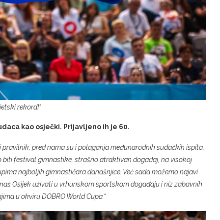
jetski rekord!”
daca kao osječki. Prijavljeno ih je 60.
 pravilnik, pred nama su i polaganja međunarodnih sudačkih ispita,
to biti festival gimnastike, strašno atraktivan događaj, na visokoj
tupima najboljih gimnastičara današnjice. Već sada možemo najavi
ći u naš Osijek uživati u vrhunskom sportskom događaju i niz zabavnih
ajima u okviru DOBRO World Cupa.“