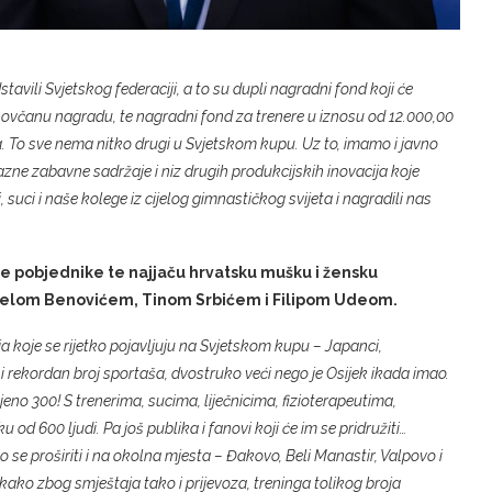
avili Svjetskog federaciji, a to su dupli nagradni fond koji će
u novčanu nagradu, te nagradni fond za trenere u iznosu od 12.000,00
a. To sve nema nitko drugi u Svjetskom kupu. Uz to, imamo i javno
azne zabavne sadržaje i niz drugih produkcijskih inovacija koje
 suci i naše kolege iz cijelog gimnastičkog svijeta i nagradili nas
ske pobjednike te najjaču hrvatsku mušku i žensku
relom Benovićem, Tinom Srbićem i Filipom Udeom.
 koje se rijetko pojavljuju na Svjetskom kupu – Japanci,
 i rekordan broj sportaša, dvostruko veći nego je Osijek ikada imao.
jeno 300! S trenerima, sucima, liječnicima, fizioterapeutima,
od 600 ljudi. Pa još publika i fanovi koji će im se pridružiti…
e proširiti i na okolna mjesta – Đakovo, Beli Manastir, Valpovo i
, kako zbog smještaja tako i prijevoza, treninga tolikog broja