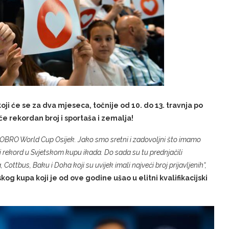
oji će se za dva mjeseca, točnije od 10. do 13. travnja po
 će rekordan broj i sportaša i zemalja!
a DOBRO World Cup Osijek. Jako smo sretni i zadovoljni što imamo
pni rekord u Svjetskom kupu ikada. Do sada su tu prednjačili
, Cottbus, Baku i Doha koji su uvijek imali najveći broj prijavljenih“,
og kupa koji je od ove godine ušao u elitni kvalifikacijski