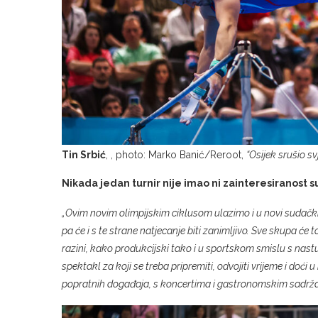
Tin Srbić
, , photo: Marko Banić/Reroot,
“Osijek srušio sv
Nikada jedan turnir nije imao ni zainteresiranost su
„Ovim novim olimpijskim ciklusom ulazimo i u novi sudački
pa će i s te strane natjecanje biti zanimljivo. Sve skupa će 
razini, kako produkcijski tako i u sportskom smislu s nas
spektakl za koji se treba pripremiti, odvojiti vrijeme i do
popratnih događaja, s koncertima i gastronomskim sadrž