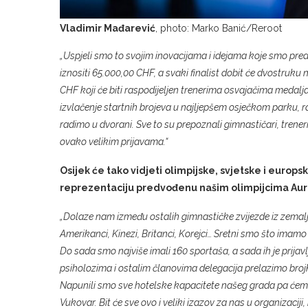
Vladimir Mađarević
, photo: Marko Banić/Reroot
„Uspjeli smo to svojim inovacijama i idejama koje smo predst
iznositi 65.000,00 CHF, a svaki finalist dobit će dvostruk
CHF koji će biti raspodijeljen trenerima osvajačima medalj
izvlačenje startnih brojeva u najljepšem osječkom parku, r
radimo u dvorani. Sve to su prepoznali gimnastičari, treneri,
ovako velikim prijavama.“
Osijek će tako vidjeti olimpijske, svjetske i europ
reprezentaciju predvođenu našim olimpijcima Au
„Dolaze nam između ostalih gimnastičke zvijezde iz zemalja
Amerikanci, Kinezi, Britanci, Korejci… Sretni smo što imamo
Do sada smo najviše imali 160 sportaša, a sada ih je prijavl
psiholozima i ostalim članovima delegacija prelazimo brojku 
Napunili smo sve hotelske kapacitete našeg grada pa ćemo s
Vukovar. Bit će sve ovo i veliki izazov za nas u organizaciji