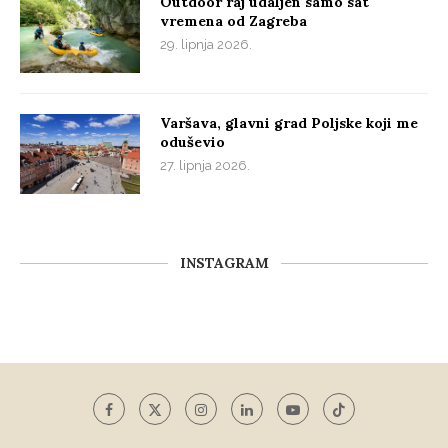
Outdoor raj udaljen samo sat
vremena od Zagreba
29. lipnja 2026.
Varšava, glavni grad Poljske koji me
oduševio
27. lipnja 2026.
INSTAGRAM