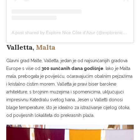
A post shared by Explore Nice Côte d'Azur (@explorenicecotedazur)
Valletta,
Malta
Glavni grad Malte, Valletta, jedan je od najsunčanijih gradova
Europe s više od
300 sunčanih dana godišnje
. Iako je Malta
mala, prebogata je poviješću, očaravajućim obalnim pejzažima
i kristalno čistim morem. Valletta je pravi biser barokne
arhitekture, s brojnim muzejima i spomenicima, uključujući
impresivnu Katedralu svetog Ivana. Jesen u Valletti donosi
blage temperature, što je idealno za istraživanje cijelog otoka,
od povijesnih lokaliteta do prekrasnih plaža.