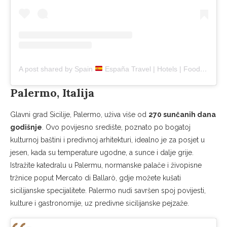
A post shared by Spain
España Travel | Hotels | Food | Tips (@spainexplore)
Palermo, Italija
Glavni grad Sicilije, Palermo, uživa više od
270 sunčanih dana
godišnje
. Ovo povijesno središte, poznato po bogatoj
kulturnoj baštini i predivnoj arhitekturi, idealno je za posjet u
jesen, kada su temperature ugodne, a sunce i dalje grije.
Istražite katedralu u Palermu, normanske palače i živopisne
tržnice poput Mercato di Ballarò, gdje možete kušati
sicilijanske specijalitete. Palermo nudi savršen spoj povijesti,
kulture i gastronomije, uz predivne sicilijanske pejzaže.