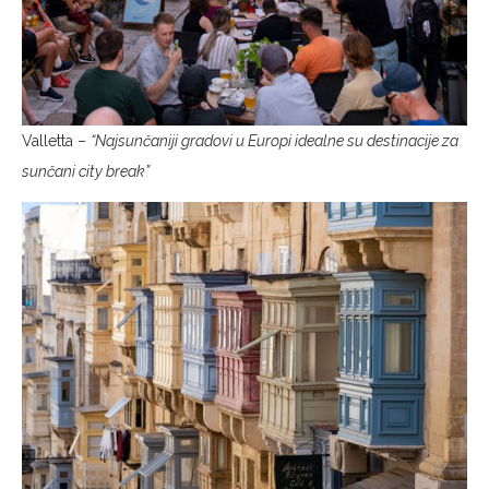
Valletta –
“Najsunčaniji gradovi u Europi idealne su destinacije za
sunčani city break”