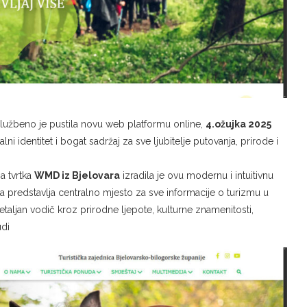
 službeno je pustila novu web platformu online,
4.ožujka 2025
lni identitet i bogat sadržaj za sve ljubitelje putovanja, prirode i
a tvrtka
WMD iz Bjelovara
izradila je ovu modernu i intuitivnu
a predstavlja centralno mjesto za sve informacije o turizmu u
etaljan vodič kroz prirodne ljepote, kulturne znamenitosti,
udi