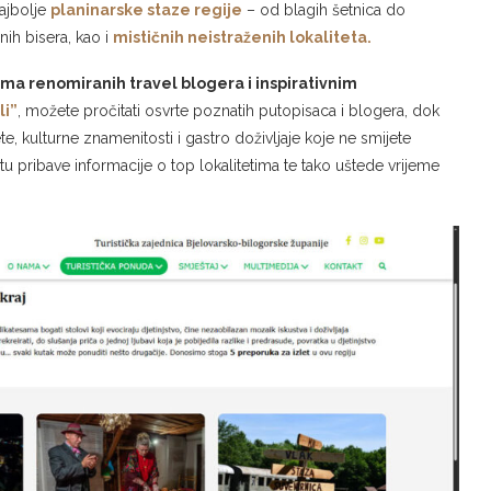
najbolje
planinarske staze regije
– od blagih šetnica do
nih bisera, kao i
mističnih neistraženih lokaliteta.
ima renomiranih travel blogera i inspirativnim
li”
, možete pročitati osvrte poznatih putopisaca i blogera, dok
te, kulturne znamenitosti i gastro doživljaje koje ne smijete
tu pribave informacije o top lokalitetima te tako uštede vrijeme