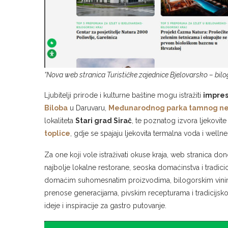
“Nova web stranica Turističke zajednice Bjelovarsko – bilo
Ljubitelji prirode i kulturne baštine mogu istražiti
impres
Biloba
u Daruvaru,
Međunarodnog parka tamnog ne
lokaliteta
Stari grad Sirač
, te poznatog izvora ljekovit
toplice
, gdje se spajaju ljekovita termalna voda i welln
Za one koji vole istraživati okuse kraja, web stranica don
najbolje lokalne restorane, seoska domaćinstva i tradicio
domaćim suhomesnatim proizvodima, bilogorskim vinima 
prenose generacijama, pivskim recepturama i tradicijs
ideje i inspiracije za gastro putovanje.