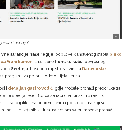
gorske županije”
ivne atrakcije naše regije
, poput veličanstvenog stabla
Ginko
ba Vrani kamen
,
autentične
Romske kuće
, povijesnog
e vode
Svetinja
. Posebno mjesto zauzimaju
Daruvarske
ess programi za potpuni odmor tijela i duha.
osi i
detaljan gastro vodič
, gdje možete pronaći preporuke za
nalne specijalitete. Bilo da se radi o vrhunskim sirevima,
ili specijalitetima pripremljenima po receptima koji se
kom meniju miješanih kultura, na novom webu možete pronaći