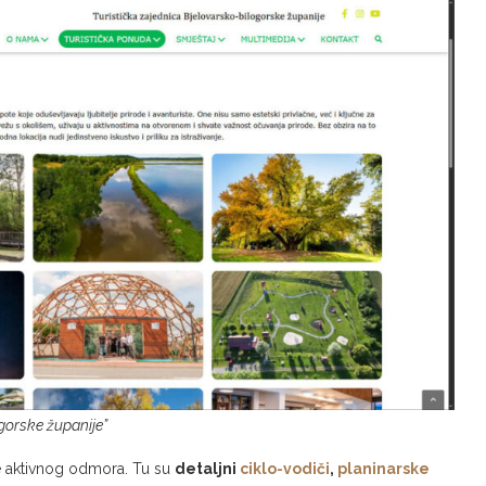
gorske županije”
je aktivnog odmora. Tu su
detaljni
ciklo-vodiči
,
planinarske