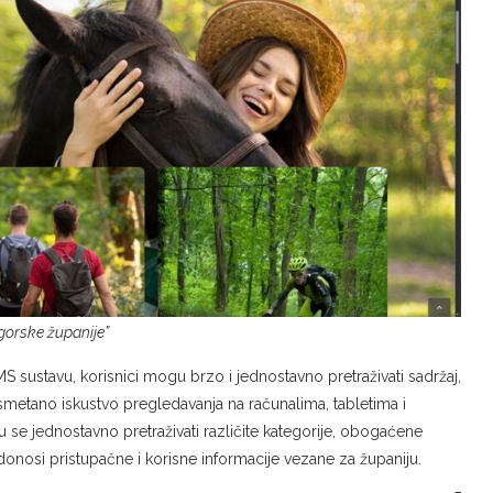
gorske županije”
 sustavu, korisnici mogu brzo i jednostavno pretraživati sadržaj,
smetano iskustvo pregledavanja na računalima, tabletima i
 se jednostavno pretraživati različite kategorije, obogaćene
 donosi pristupačne i korisne informacije vezane za županiju.