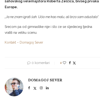
šahovskog velemajstora Roberta Zelčića, bivšeg prvaka
Europe.
„Ja ne znam igrati šah. Učio me kao malu, ali brzo sam odustala“.
Srećom pa od gimnastike nije i što će se sljedećeg tjedna
vratiti na veliku scenu.
Kontakt – Domagoj Sever
0 komentari
1
DOMAGOJ SEVER