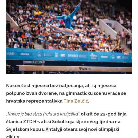
Nakon šest mjeseci bez natjecanja, ali i 4 mjeseca
potpuno izvan dvorane, na gimnastičku scenu vraća se
hrvatska reprezentativka
Tina Zelčić
.
„Krivac je bila stres fraktura kralješka“,
otkrit će 22-godišnja
članica ZTD Hrvatski Sokol koja sljedećeg tjedna na
Svjetskom kupu u Antalyji otvara svoj novi olimpijski
ciklus.