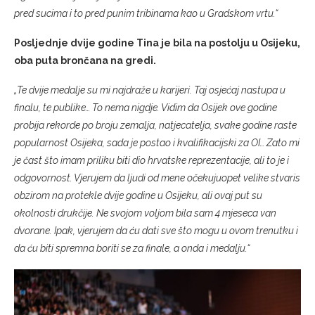
pred sucima i to pred punim tribinama kao u Gradskom vrtu.“
Posljednje dvije godine Tina je bila na postolju u Osijeku,
oba puta brončana na gredi.
„Te dvije medalje su mi najdraže u karijeri. Taj osjećaj nastupa u
finalu, te publike… To nema nigdje. Vidim da Osijek ove godine
probija rekorde po broju zemalja, natjecatelja, svake godine raste
popularnost Osijeka, sada je postao i kvalifikacijski za OI… Zato mi
je čast što imam priliku biti dio hrvatske reprezentacije, ali to je i
odgovornost. Vjerujem da ljudi od mene očekujuopet velike stvaris
obzirom na protekle dvije godine u Osijeku, ali ovaj put su
okolnosti drukčije. Ne svojom voljom bila sam 4 mjeseca van
dvorane. Ipak, vjerujem da ću dati sve što mogu u ovom trenutku i
da ću biti spremna boriti se za finale, a onda i medalju.“