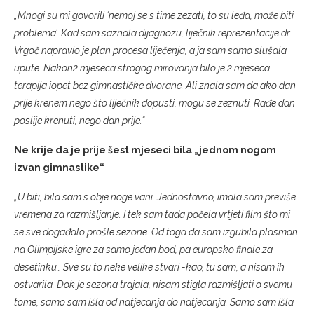
„Mnogi su mi govorili ‘nemoj se s time zezati, to su leđa, može biti
problema’. Kad sam saznala dijagnozu, liječnik reprezentacije dr.
Vrgoč napravio je plan procesa liječenja, a ja sam samo slušala
upute. Nakon2 mjeseca strogog mirovanja bilo je 2 mjeseca
terapija iopet bez gimnastičke dvorane. Ali znala sam da ako dan
prije krenem nego što liječnik dopusti, mogu se zeznuti. Rađe dan
poslije krenuti, nego dan prije.“
Ne krije da je prije šest mjeseci bila „jednom nogom
izvan gimnastike“
„U biti, bila sam s obje noge vani. Jednostavno, imala sam previše
vremena za razmišljanje. I tek sam tada počela vrtjeti film što mi
se sve događalo prošle sezone. Od toga da sam izgubila plasman
na Olimpijske igre za samo jedan bod, pa europsko finale za
desetinku… Sve su to neke velike stvari -kao, tu sam, a nisam ih
ostvarila. Dok je sezona trajala, nisam stigla razmišljati o svemu
tome, samo sam išla od natjecanja do natjecanja. Samo sam išla