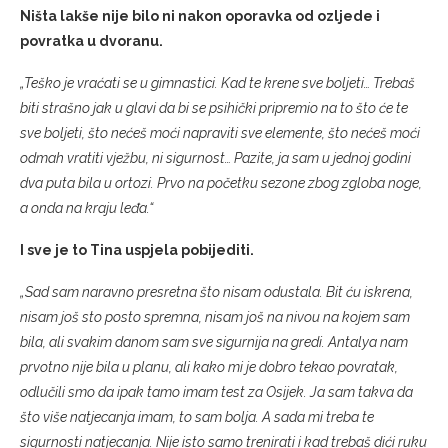
Ništa lakše nije bilo ni nakon oporavka od ozljede i
povratka u dvoranu.
„Teško je vraćati se u gimnastici. Kad te krene sve boljeti… Trebaš
biti strašno jak u glavi da bi se psihički pripremio na to što će te
sve boljeti, što nećeš moći napraviti sve elemente, što nećeš moći
odmah vratiti vježbu, ni sigurnost… Pazite, ja sam u jednoj godini
dva puta bila u ortozi. Prvo na početku sezone zbog zgloba noge,
a onda na kraju leđa.“
I sve je to Tina uspjela pobijediti.
„Sad sam naravno presretna što nisam odustala. Bit ću iskrena,
nisam još sto posto spremna, nisam još na nivou na kojem sam
bila, ali svakim danom sam sve sigurnija na gredi. Antalya nam
prvotno nije bila u planu, ali kako mi je dobro tekao povratak,
odlučili smo da ipak tamo imam test za Osijek. Ja sam takva da
što više natjecanja imam, to sam bolja. A sada mi treba te
sigurnosti natjecanja. Nije isto samo trenirati i kad trebaš dići ruku