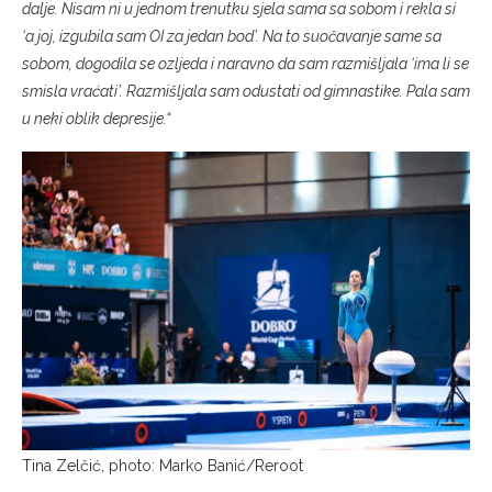
dalje. Nisam ni u jednom trenutku sjela sama sa sobom i rekla si
‘a joj, izgubila sam OI za jedan bod’. Na to suočavanje same sa
sobom, dogodila se ozljeda i naravno da sam razmišljala ‘ima li se
smisla vraćati’. Razmišljala sam odustati od gimnastike. Pala sam
u neki oblik depresije.“
Tina Zelčić, photo: Marko Banić/Reroot