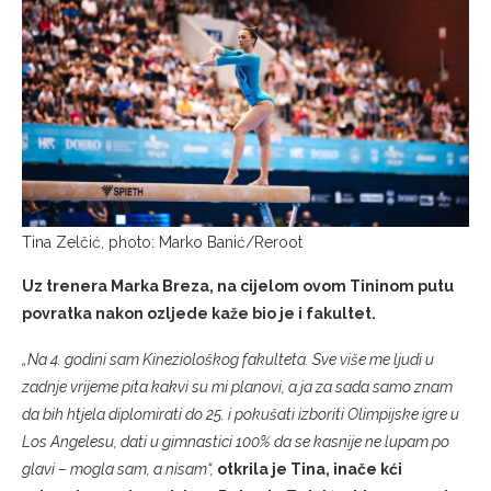
Tina Zelčić, photo: Marko Banić/Reroot
Uz trenera Marka Breza, na cijelom ovom Tininom putu
povratka nakon ozljede kaže bio je i fakultet.
„Na 4. godini sam Kineziološkog fakulteta. Sve više me ljudi u
zadnje vrijeme pita kakvi su mi planovi, a ja za sada samo znam
da bih htjela diplomirati do 25. i pokušati izboriti Olimpijske igre u
Los Angelesu, dati u gimnastici 100% da se kasnije ne lupam po
glavi – mogla sam, a nisam“,
otkrila je Tina, inače kći