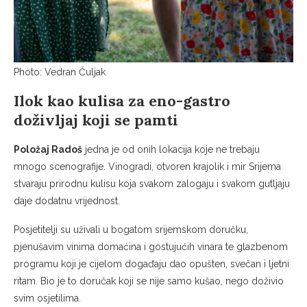
Photo: Vedran Čuljak
Ilok kao kulisa za eno-gastro
doživljaj koji se pamti
Položaj Radoš
jedna je od onih lokacija koje ne trebaju
mnogo scenografije. Vinogradi, otvoren krajolik i mir Srijema
stvaraju prirodnu kulisu koja svakom zalogaju i svakom gutljaju
daje dodatnu vrijednost.
Posjetitelji su uživali u bogatom srijemskom doručku,
pjenušavim vinima domaćina i gostujućih vinara te glazbenom
programu koji je cijelom događaju dao opušten, svečan i ljetni
ritam. Bio je to doručak koji se nije samo kušao, nego doživio
svim osjetilima.