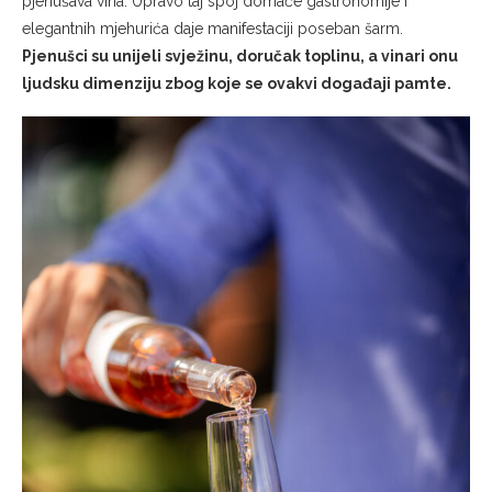
pjenušava vina. Upravo taj spoj domaće gastronomije i
elegantnih mjehurića daje manifestaciji poseban šarm.
Pjenušci su unijeli svježinu, doručak toplinu, a vinari onu
ljudsku dimenziju zbog koje se ovakvi događaji pamte.