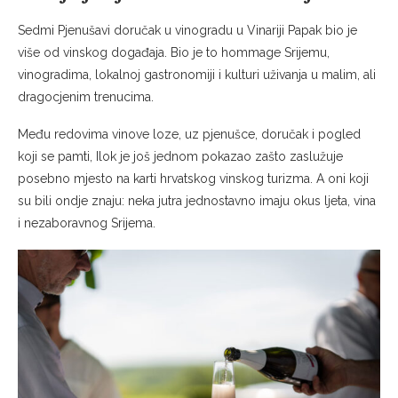
Sedmi Pjenušavi doručak u vinogradu u Vinariji Papak bio je
više od vinskog događaja. Bio je to hommage Srijemu,
vinogradima, lokalnoj gastronomiji i kulturi uživanja u malim, ali
dragocjenim trenucima.
Među redovima vinove loze, uz pjenušce, doručak i pogled
koji se pamti, Ilok je još jednom pokazao zašto zaslužuje
posebno mjesto na karti hrvatskog vinskog turizma. A oni koji
su bili ondje znaju: neka jutra jednostavno imaju okus ljeta, vina
i nezaboravnog Srijema.