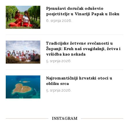
Pjenušavi doručak oduševio
posjetitelje u Vinariji Papak u Iloku
6. srpnja 2026.
Tradicijske žetvene svečanosti u
Županji: Kruh naš svagdašnji, žetva i
vršidba kao nekada
5. srpnja 2026.
Najromantičniji hrvatski otoci u
obliku srca
5. srpnja 2026.
INSTAGRAM