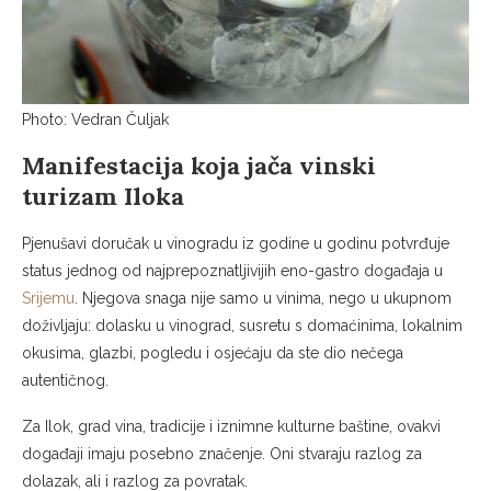
Photo: Vedran Čuljak
Manifestacija koja jača vinski
turizam Iloka
Pjenušavi doručak u vinogradu iz godine u godinu potvrđuje
status jednog od najprepoznatljivijih eno-gastro događaja u
Srijemu
. Njegova snaga nije samo u vinima, nego u ukupnom
doživljaju: dolasku u vinograd, susretu s domaćinima, lokalnim
okusima, glazbi, pogledu i osjećaju da ste dio nečega
autentičnog.
Za Ilok, grad vina, tradicije i iznimne kulturne baštine, ovakvi
događaji imaju posebno značenje. Oni stvaraju razlog za
dolazak, ali i razlog za povratak.