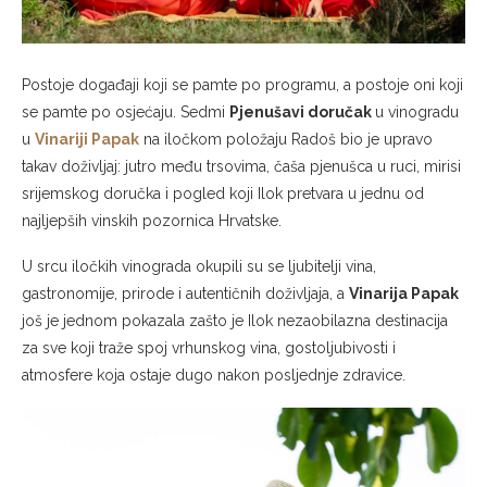
Postoje događaji koji se pamte po programu, a postoje oni koji
se pamte po osjećaju. Sedmi
Pjenušavi doručak
u vinogradu
u
Vinariji Papak
na iločkom položaju Radoš bio je upravo
takav doživljaj: jutro među trsovima, čaša pjenušca u ruci, mirisi
srijemskog doručka i pogled koji Ilok pretvara u jednu od
najljepših vinskih pozornica Hrvatske.
U srcu iločkih vinograda okupili su se ljubitelji vina,
gastronomije, prirode i autentičnih doživljaja, a
Vinarija Papak
još je jednom pokazala zašto je Ilok nezaobilazna destinacija
za sve koji traže spoj vrhunskog vina, gostoljubivosti i
atmosfere koja ostaje dugo nakon posljednje zdravice.