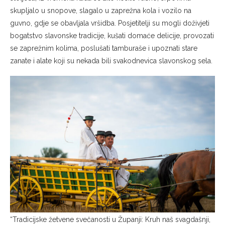
skupljalo u snopove, slagalo u zaprežna kola i vozilo na
guvno, gdje se obavljala vršidba. Posjetitelji su mogli doživjeti
bogatstvo slavonske tradicije, kušati domaće delicije, provozati
se zaprežnim kolima, poslušati tamburaše i upoznati stare
zanate i alate koji su nekada bili svakodnevica slavonskog sela.
“Tradicijske žetvene svečanosti u Županji: Kruh naš svagdašnji,