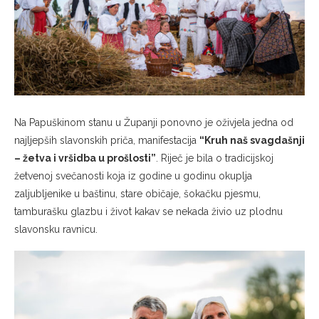
Na Papuškinom stanu u Županji ponovno je oživjela jedna od
najljepših slavonskih priča, manifestacija
“Kruh naš svagdašnji
– žetva i vršidba u prošlosti”
. Riječ je bila o tradicijskoj
žetvenoj svečanosti koja iz godine u godinu okuplja
zaljubljenike u baštinu, stare običaje, šokačku pjesmu,
tamburašku glazbu i život kakav se nekada živio uz plodnu
slavonsku ravnicu.