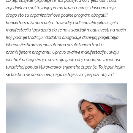
obitelj, susjede i prijatelje te nas podsjeća na vrijednosti rada,
zajedništva i poštovanja prema kruhu i zemlji. Posebno mi je
drago što su organizatori ove godine program obogatili
koncertom u žitnom polju. Ta se ideja odlično uklopila u cijelu
manifestaciju i pokazala da se novi sadržaji mogu uvesti na način
koji poštuje tradiciju i dodatno obogaćuje doživljaj posjetitelja.
Iskreno čestitam organizatorima na uloženom trudu i
promišljenom programu. Upravo ovakve manifestacije čuvaju
identitet našega kraja, povezuju ljude i daju dodatnu vrijednost
turističkoj ponudi Vukovarsko-srijemske županije. To je put kojim
se baština ne samo čuva, nego ostaje živa i prepoznatljiva.”