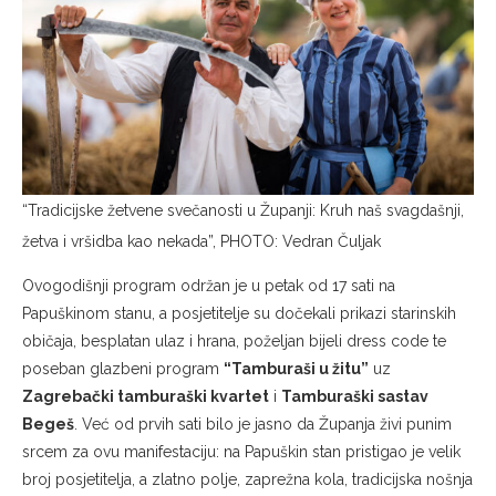
“Tradicijske žetvene svečanosti u Županji: Kruh naš svagdašnji,
žetva i vršidba kao nekada”, PHOTO: Vedran Čuljak
Ovogodišnji program održan je u petak od 17 sati na
Papuškinom stanu, a posjetitelje su dočekali prikazi starinskih
običaja, besplatan ulaz i hrana, poželjan bijeli dress code te
poseban glazbeni program
“Tamburaši u žitu”
uz
Zagrebački tamburaški kvartet
i
Tamburaški sastav
Begeš
. Već od prvih sati bilo je jasno da Županja živi punim
srcem za ovu manifestaciju: na Papuškin stan pristigao je velik
broj posjetitelja, a zlatno polje, zaprežna kola, tradicijska nošnja