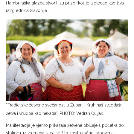
i tamburaška glazba stvorili su prizor koji je izgledao kao živa
razglednica Slavonije.
“Tradicijske žetvene svečanosti u Županji: Kruh naš svagdašnji,
žetva i vršidba kao nekada”, PHOTO: Vedran Čuljak
Manifestacija je vjerno prikazala žetvene običaje s početka 20.
stoljeća, iz vremena kada se žito kosilo ručno, srpovima