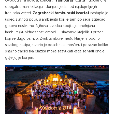
Ovogodišnja novost, koncert
“Tamburaši u žitu”
, dodatno je
obogatila manifestaciju i donijela jedan od najdojmljivijih
trenutaka večeri.
Zagrebački tamburaški kvartet
nastupio je
usred zlatnog polja, u ambijentu koji je sam po sebi izgledao
gotovo nestvarno. Njihova izvedba spojila je profinjenu
tamburašku virtuoznost, emociju i slavonski krajolik u prizor
koji se dugo pamtio. Zvuk tambure među klasjem, podno
savskog nasipa, stvorio je posebnu atmosferu i pokazao koliko
snažno tradicijska glazba može zazvučati kada se vrati ondje
gdje joj je korijen.