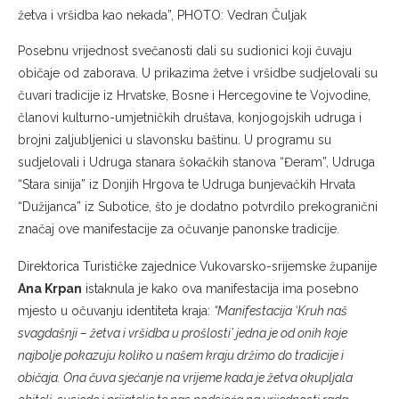
žetva i vršidba kao nekada”, PHOTO: Vedran Čuljak
Posebnu vrijednost svečanosti dali su sudionici koji čuvaju
običaje od zaborava. U prikazima žetve i vršidbe sudjelovali su
čuvari tradicije iz Hrvatske, Bosne i Hercegovine te Vojvodine,
članovi kulturno-umjetničkih društava, konjogojskih udruga i
brojni zaljubljenici u slavonsku baštinu. U programu su
sudjelovali i Udruga stanara šokačkih stanova “Đeram”, Udruga
“Stara sinija” iz Donjih Hrgova te Udruga bunjevačkih Hrvata
“Dužijanca” iz Subotice, što je dodatno potvrdilo prekogranični
značaj ove manifestacije za očuvanje panonske tradicije.
Direktorica Turističke zajednice Vukovarsko-srijemske županije
Ana Krpan
istaknula je kako ova manifestacija ima posebno
mjesto u očuvanju identiteta kraja:
“Manifestacija ‘Kruh naš
svagdašnji – žetva i vršidba u prošlosti’ jedna je od onih koje
najbolje pokazuju koliko u našem kraju držimo do tradicije i
običaja. Ona čuva sjećanje na vrijeme kada je žetva okupljala