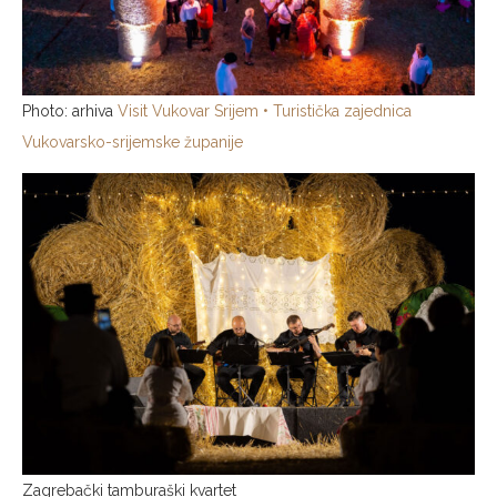
Photo: arhiva
Visit Vukovar Srijem • Turistička zajednica
Vukovarsko-srijemske županije
Zagrebački tamburaški kvartet