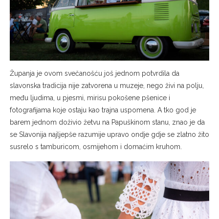
Županja je ovom svečanošću još jednom potvrdila da
slavonska tradicija nije zatvorena u muzeje, nego živi na polju,
među ljudima, u pjesmi, mirisu pokošene pšenice i
fotografijama koje ostaju kao trajna uspomena. A tko god je
barem jednom doživio žetvu na Papuškinom stanu, znao je da
se Slavonija najljepše razumije upravo ondje gdje se zlatno žito
susrelo s tamburicom, osmijehom i domaćim kruhom.