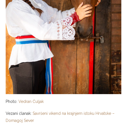
Photo:
Vedran Čuljak
Vezani članak:
Savršeni vikend na krajnjem istoku Hrvatske –
Domagoj Sever