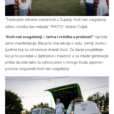
“Tradicijske žetvene svečanosti u Županji: Kruh naš svagdašnji,
žetva i vršidba kao nekada”, PHOTO: Vedran Čuljak
“
Kruh naš svagdašnji – žetva i vršidba u prošlosti”
nije bila
samo manifestacija. Bila je to živa lekcija o radu, zemlji, kruhu i
ljudima koji su od ravnice stvarali život. Za starije posjetitelje
bio je to povratak u djetinjstvo i mladost, a za mlađe generacije
prilika da vide kako su njihovi preci s mnogo truda, pjesme i
ponosa osiguravali kruh naš svagdašnji.