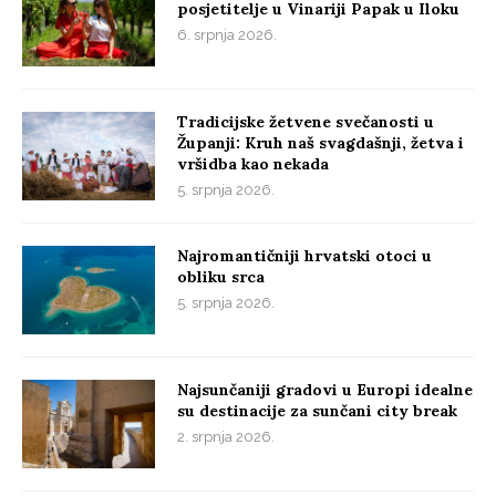
posjetitelje u Vinariji Papak u Iloku
6. srpnja 2026.
Tradicijske žetvene svečanosti u
Županji: Kruh naš svagdašnji, žetva i
vršidba kao nekada
5. srpnja 2026.
Najromantičniji hrvatski otoci u
obliku srca
5. srpnja 2026.
Najsunčaniji gradovi u Europi idealne
su destinacije za sunčani city break
2. srpnja 2026.