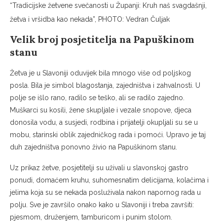
“Tradicijske žetvene svečanosti u Županji: Kruh naš svagdašnji,
žetva i vršidba kao nekada”, PHOTO: Vedran Čuljak
Velik broj posjetitelja na Papuškinom
stanu
Žetva je u Slavoniji oduvijek bila mnogo više od poljskog
posla. Bila je simbol blagostanja, zajedništva i zahvalnosti. U
polje se išlo rano, radilo se teško, ali se radilo zajedno.
Muškarci su kosili, žene skupljale i vezale snopove, djeca
donosila vodu, a susjedi, rodbina i prijatelji okupljali su se u
mobu, starinski oblik zajedničkog rada i pomoći. Upravo je taj
duh zajedništva ponovno živio na Papuškinom stanu.
Uz prikaz žetve, posjetitelji su uživali u slavonskoj gastro
ponudi, domaćem kruhu, suhomesnatim delicijama, kolačima i
jelima koja su se nekada posluživala nakon napornog rada u
polju. Sve je završilo onako kako u Slavoniji i treba završiti:
pjesmom, druženjem, tamburicom i punim stolom.