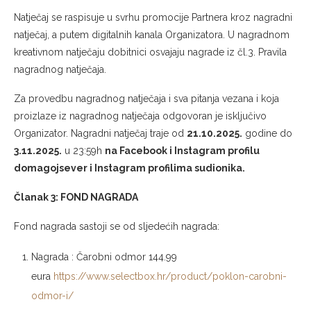
Natječaj se raspisuje u svrhu promocije Partnera kroz nagradni
natječaj, a putem digitalnih kanala Organizatora. U nagradnom
kreativnom natječaju dobitnici osvajaju nagrade iz čl.3. Pravila
nagradnog natječaja.
Za provedbu nagradnog natječaja i sva pitanja vezana i koja
proizlaze iz nagradnog natječaja odgovoran je isključivo
Organizator. Nagradni natječaj traje od
21.10.2025.
godine do
3.11.2025.
u 23:59h
na Facebook i Instagram profilu
domagojsever i Instagram profilima sudionika.
Članak 3: FOND NAGRADA
Fond nagrada sastoji se od sljedećih nagrada:
Nagrada : Čarobni odmor 144.99
eura
https://www.selectbox.hr/product/poklon-carobni-
odmor-i/