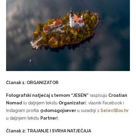
Članak 1: ORGANIZATOR
Fotografski natječaj s temom “JESEN”
raspisuju
Croatian
Nomad
(u daljnjem tekstu
Organizator
), vlasnik Facebook i
Instagram profila
@domagojsever
u suradnji s
SelectBox.hr
u daljnjem tekstu
Partner
).
Članak 2: TRAJANJE I SVRHA NATJEČAJA