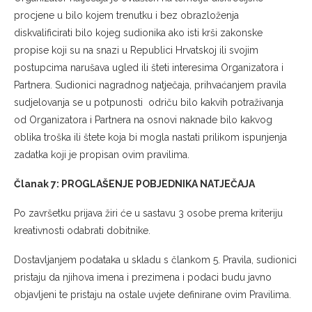
procjene u bilo kojem trenutku i bez obrazloženja
diskvalificirati bilo kojeg sudionika ako isti krši zakonske
propise koji su na snazi u Republici Hrvatskoj ili svojim
postupcima narušava ugled ili šteti interesima Organizatora i
Partnera. Sudionici nagradnog natječaja, prihvaćanjem pravila
sudjelovanja se u potpunosti odriču bilo kakvih potraživanja
od Organizatora i Partnera na osnovi naknade bilo kakvog
oblika troška ili štete koja bi mogla nastati prilikom ispunjenja
zadatka koji je propisan ovim pravilima.
Članak 7: PROGLAŠENJE POBJEDNIKA NATJEČAJA
Po završetku prijava žiri će u sastavu 3 osobe prema kriteriju
kreativnosti odabrati dobitnike.
Dostavljanjem podataka u skladu s člankom 5. Pravila, sudionici
pristaju da njihova imena i prezimena i podaci budu javno
objavljeni te pristaju na ostale uvjete definirane ovim Pravilima.