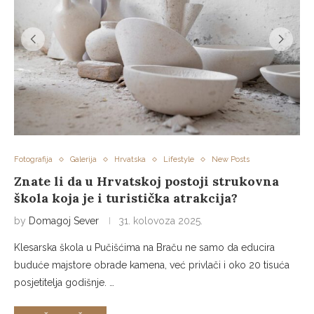
Fotografija
Galerija
Hrvatska
Lifestyle
New Posts
Znate li da u Hrvatskoj postoji strukovna
škola koja je i turistička atrakcija?
by
Domagoj Sever
31. kolovoza 2025.
Klesarska škola u Pučišćima na Braču ne samo da educira
buduće majstore obrade kamena, već privlači i oko 20 tisuća
posjetitelja godišnje. …