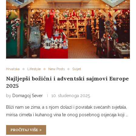
Hrvatska
Lifestyle
New Posts
Svijet
Najljepši božićni i adventski sajmovi Europe
2025
by
Domagoj Sever
10. studenoga 2025.
Bliži nam se zima, a s njom dolazi i povratak svečanih svjetala,
mirisa cimeta i kuhanog vina te onog posebnog osjećaja koji …
PROČITAJ VIŠE