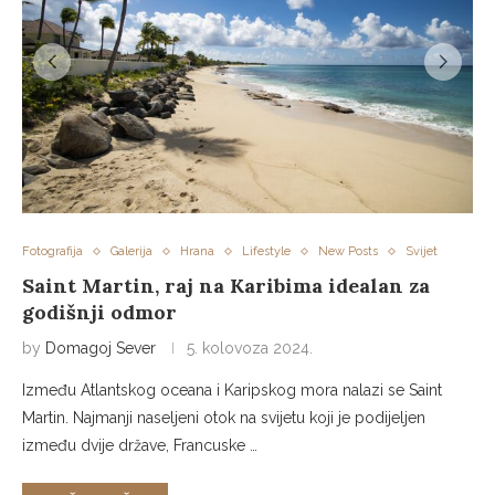
Fotografija
Galerija
Hrana
Lifestyle
New Posts
Svijet
Saint Martin, raj na Karibima idealan za
godišnji odmor
by
Domagoj Sever
5. kolovoza 2024.
Između Atlantskog oceana i Karipskog mora nalazi se Saint
Martin. Najmanji naseljeni otok na svijetu koji je podijeljen
između dvije države, Francuske …