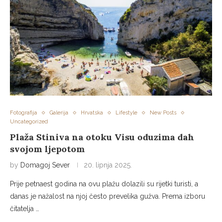
Fotografija
Galerija
Hrvatska
Lifestyle
New Posts
Uncategorized
Plaža Stiniva na otoku Visu oduzima dah
svojom ljepotom
by
Domagoj Sever
20. lipnja 2025.
Prije petnaest godina na ovu plažu dolazili su rijetki turisti, a
danas je nažalost na njoj često prevelika gužva. Prema izboru
čitatelja …