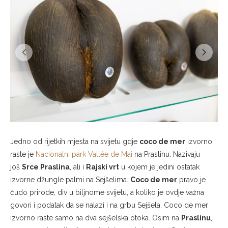
Jedno od rijetkih mjesta na svijetu gdje
coco de mer
izvorno
raste je
Nacionalni park Vallée de Mai
na Praslinu. Nazivaju
još
Srce Praslina
, ali i
Rajski vrt
u kojem je jedini ostatak
izvorne džungle palmi na Sejšelima.
Coco de mer
pravo je
čudo prirode, div u biljnome svijetu, a koliko je ovdje važna
govori i podatak da se nalazi i na grbu Sejšela. Coco de mer
izvorno raste samo na dva sejšelska otoka. Osim na
Praslinu
,