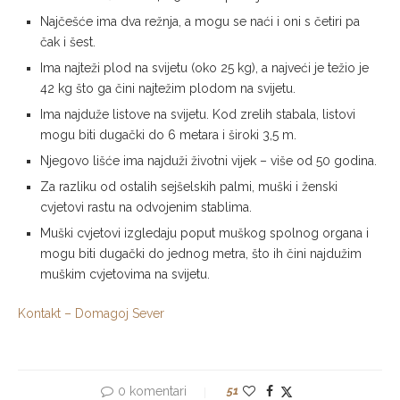
Najčešće ima dva režnja, a mogu se naći i oni s četiri pa
čak i šest.
Ima najteži plod na svijetu (oko 25 kg), a najveći je težio je
42 kg što ga čini najtežim plodom na svijetu.
Ima najduže listove na svijetu. Kod zrelih stabala, listovi
mogu biti dugački do 6 metara i široki 3,5 m.
Njegovo lišće ima najduži životni vijek – više od 50 godina.
Za razliku od ostalih sejšelskih palmi, muški i ženski
cvjetovi rastu na odvojenim stablima.
Muški cvjetovi izgledaju poput muškog spolnog organa i
mogu biti dugački do jednog metra, što ih čini najdužim
muškim cvjetovima na svijetu.
Kontakt – Domagoj Sever
0 komentari
51