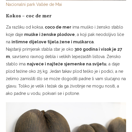
Nacionalni park Vallée de Mai
Kokos – coc de mer
Za razliku od koksa,
coco de mer
ima muško i žensko stablo
koje daje
muške i ženske plodove
, a koji pak neodoljivo liče
na
intimne dijelove tijela žene i muškarca
.
Najstariji primjerak stabla star je oko
300 godina i visok je 27
m
, savršeno ravnog debla i velikih lepezastih listova. Žensko
stablo ima
najveće i najteže sjemenke na svijetu
, a daje
plod težine oko 25 kg. Jedan takav plod teško je i podići, a ne
želimo zamisliti što se može dogoditi padne li vam slučajno na
glavu. Toliko je velik i težak da ga životinje ne mogu nositi, a
ako padne u vodu, pokvari se i potone.