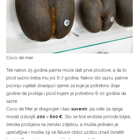
Coco de mer
Tek nakon 25 godina palma može dati prve plodove, a da bi
plod sazrio treba mu još 6-7 godina. Nakon što sazru, palme
počinju cvjetati stvarajući sjeme za koje je potrebno dvije
godine da proklija i plod kojem je potrebno 6-10 godina da
sazre.
Coco de Mer je dragocjen i kao
suvenir
, pa ćete za njega
morati izdvojiti
200 – 600 €
. Što se tiče erotske prirode biljke,
ženska podsjeća na žensku zdjelicu, a muška jednako je
upečatljiva i muška čiji se falusni oblici uzdižu iznad lisnatih