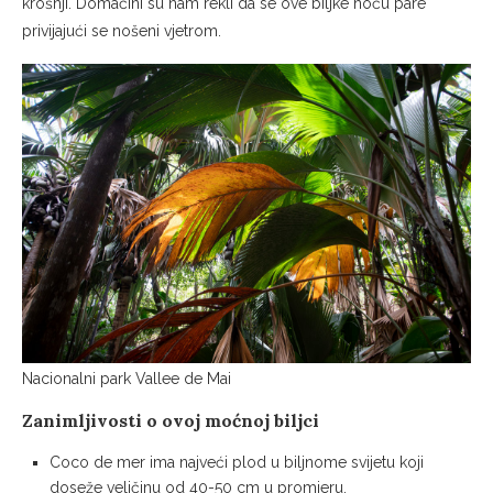
krošnji. Domaćini su nam rekli da se ove biljke noću pare
privijajući se nošeni vjetrom.
Nacionalni park Vallee de Mai
Zanimljivosti o ovoj moćnoj biljci
Coco de mer ima najveći plod u biljnome svijetu koji
doseže veličinu od 40-50 cm u promjeru.