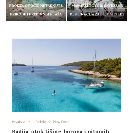
PROIZD, OTOČIĆ NETAKNUTE
MAĐARSKI GYOR, SAVRŠENA
PRIRODE I PREDIVNIH PLAŽA
DESTINACIJA ZA LJETNI IZLET
Hrvatska
Lifestyle
New Posts
Badija, otok tišine, borova i pitomih