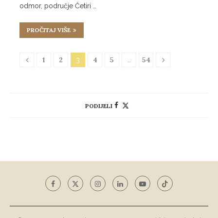
odmor, područje Četiri …
PROČITAJ VIŠE
1
2
4
5
54
3
…
PODIJELI