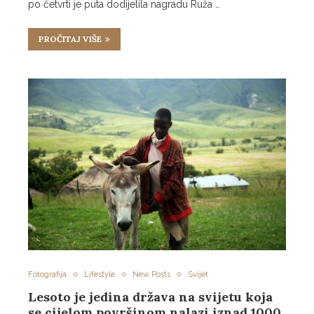
po četvrti je puta dodijelila nagradu Ruža …
PROČITAJ VIŠE
Fotografija
Lifestyle
New Posts
Svijet
Lesoto je jedina država na svijetu koja
se cijelom površinom nalazi iznad 1000