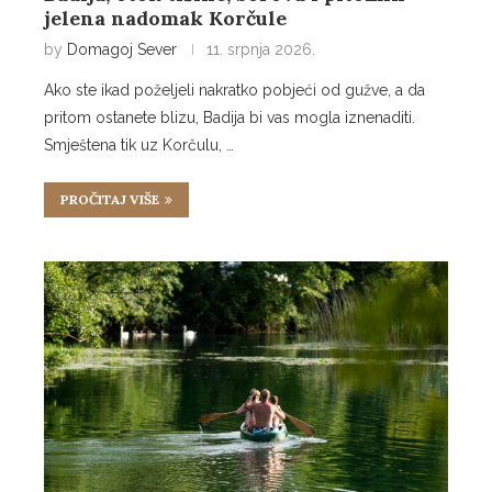
jelena nadomak Korčule
by
Domagoj Sever
11. srpnja 2026.
Ako ste ikad poželjeli nakratko pobjeći od gužve, a da
pritom ostanete blizu, Badija bi vas mogla iznenaditi.
Smještena tik uz Korčulu, …
PROČITAJ VIŠE