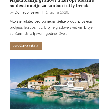
Najsunčaniji gradovi u Europi idealne
su destinacije za sunčani city break
by
Domagoj Sever
2. srpnja 2026.
Ako ste ljubitelj vedrog neba i želite produljiti osjećaj
proljeća, Europa nudi brojne gradove s velikim brojem
sunčanih dana tijekom godine. Ove …
PROČITAJ VIŠE