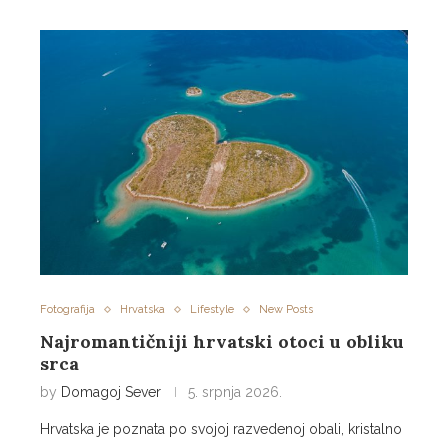
Fotografija
Hrvatska
Lifestyle
New Posts
Najromantičniji hrvatski otoci u obliku
srca
by
Domagoj Sever
5. srpnja 2026.
Hrvatska je poznata po svojoj razvedenoj obali, kristalno