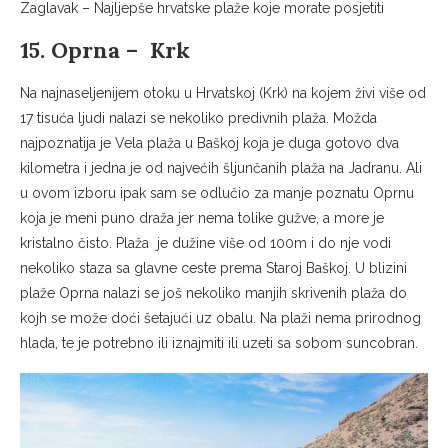
Zaglavak – Najljepše hrvatske plaže koje morate posjetiti
15. Oprna – Krk
Na najnaseljenijem otoku u Hrvatskoj (Krk) na kojem živi više od
17 tisuća ljudi nalazi se nekoliko predivnih plaža. Možda
najpoznatija je Vela plaža u Baškoj koja je duga gotovo dva
kilometra i jedna je od najvećih šljunčanih plaža na Jadranu. Ali
u ovom izboru ipak sam se odlučio za manje poznatu Oprnu
koja je meni puno draža jer nema tolike gužve, a more je
kristalno čisto. Plaža je dužine više od 100m i do nje vodi
nekoliko staza sa glavne ceste prema Staroj Baškoj. U blizini
plaže Oprna nalazi se još nekoliko manjih skrivenih plaža do
kojh se može doći šetajući uz obalu. Na plaži nema prirodnog
hlada, te je potrebno ili iznajmiti ili uzeti sa sobom suncobran.