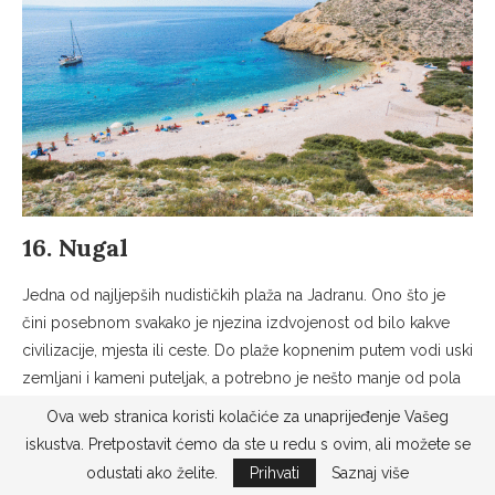
16. Nugal
Jedna od najljepših nudističkih plaža na Jadranu. Ono što je
čini posebnom svakako je njezina izdvojenost od bilo kakve
civilizacije, mjesta ili ceste. Do plaže kopnenim putem vodi uski
zemljani i kameni puteljak, a potrebno je nešto manje od pola
sata pješaćenja. Hrvatska je od nekada poznata kao nudistička
Ova web stranica koristi kolačiće za unaprijeđenje Vašeg
destinacija, zanimljivo je da se 1936. godine britanski kralj
iskustva. Pretpostavit ćemo da ste u redu s ovim, ali možete se
Edvard VIII. s budućom suprugom Wallis Simpson gol kupao
odustati ako želite.
Prihvati
Saznaj više
na Rabu, te da su 1983. godine u Hrvatskoj su bila čak 34