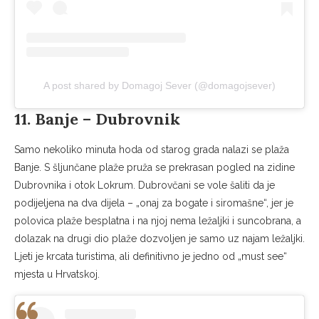
A post shared by Domagoj Sever (@domagojsever)
11. Banje – Dubrovnik
Samo nekoliko minuta hoda od starog grada nalazi se plaža
Banje. S šljunčane plaže pruža se prekrasan pogled na zidine
Dubrovnika i otok Lokrum. Dubrovčani se vole šaliti da je
podijeljena na dva dijela – „onaj za bogate i siromašne“, jer je
polovica plaže besplatna i na njoj nema ležaljki i suncobrana, a
dolazak na drugi dio plaže dozvoljen je samo uz najam ležaljki.
Ljeti je krcata turistima, ali definitivno je jedno od „must see“
mjesta u Hrvatskoj.