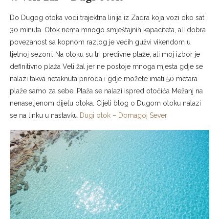
Do Dugog otoka vodi trajektna linija iz Zadra koja vozi oko sat i
30 minuta. Otok nema mnogo smještajnih kapaciteta, ali dobra
povezanost sa kopnom razlog je većih gužvi vikendom u
ljetnoj sezoni. Na otoku su tri predivne plaže, ali moj izbor je
definitivno plaža Veli žal jer ne postoje mnoga mjesta gdje se
nalazi takva netaknuta priroda i gdje možete imati 50 metara
plaže samo za sebe. Plaža se nalazi ispred otočića Mežanj na
nenaseljenom dijelu otoka. Cijeli blog o Dugom otoku nalazi
se na linku u nastavku
Dugi otok – Domagoj Sever