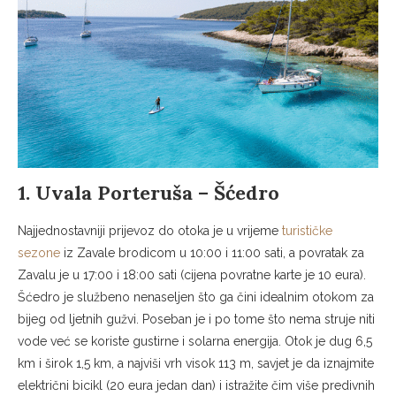
1. Uvala Porteruša – Šćedro
Najjednostavniji prijevoz do otoka je u vrijeme
turističke
sezone
iz Zavale brodicom u 10:00 i 11:00 sati, a povratak za
Zavalu je u 17:00 i 18:00 sati (cijena povratne karte je 10 eura).
Šćedro je službeno nenaseljen što ga čini idealnim otokom za
bijeg od ljetnih gužvi. Poseban je i po tome što nema struje niti
vode već se koriste gustirne i solarna energija. Otok je dug 6,5
km i širok 1,5 km, a najviši vrh visok 113 m, savjet je da iznajmite
električni bicikl (20 eura jedan dan) i istražite čim više predivnih