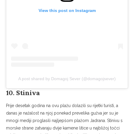
View this post on Instagram
A post shared by Domagoj Sever (@domagojsever)
10. Stiniva
Prije desetak godina na ovu plažu dolazili su rijetki turisti, a
danas je nažalost na njoj ponekad prevelika gužva jer su je
mnogi mediji proglasili najljepšom plažom Jadrana. Stinivu s
morske strane zatvaraju dvije kamene litice u najbližoj točci