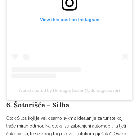
View this post on Instagram
A post shared by Domagoj Sever (@domagojsever)
6. Šotorišće – Silba
Otok Silba koji je velik samo 15km2 idealan je za turiste koji
traže miran odmor. Na otoku su zabranjeni automobili, a ljeti
čak i bicikli, te se zbog toga zove i „otokom pješaka“. Ovako