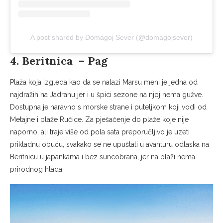
A post shared by Domagoj Sever (@domagojsever)
4. Beritnica – Pag
Plaža koja izgleda kao da se nalazi Marsu meni je jedna od
najdražih na Jadranu jer i u špici sezone na njoj nema gužve.
Dostupna je naravno s morske strane i puteljkom koji vodi od
Metajne i plaže Ručice. Za pješačenje do plaže koje nije
naporno, ali traje više od pola sata preporučljivo je uzeti
prikladnu obuću, svakako se ne upuštati u avanturu odlaska na
Beritnicu u japankama i bez suncobrana, jer na plaži nema
prirodnog hlada.