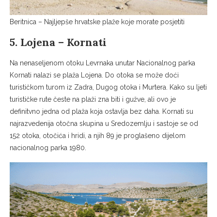
Beritnica – Najljepše hrvatske plaže koje morate posjetiti
5. Lojena – Kornati
Na nenaseljenom otoku Levrnaka unutar Nacionalnog parka
Kornati nalazi se plaža Lojena. Do otoka se može doći
turističkom turom iz Zadra, Dugog otoka i Murtera. Kako su ljeti
turističke rute česte na plaži zna biti i gužve, ali ovo je
definitvno jedna od plaža koja ostavlja bez daha. Kornati su
najrazvedenija otočna skupina u Sredozemlju i sastoje se od
152 otoka, otočića i hridi, a njih 89 je proglašeno dijelom
nacionalnog parka 1980.