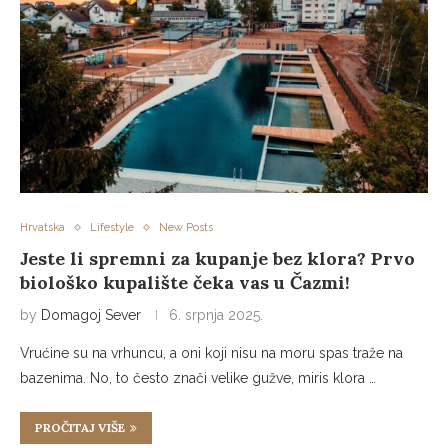
Hrvatska
Lifestyle
New Posts
Jeste li spremni za kupanje bez klora? Prvo
biološko kupalište čeka vas u Čazmi!
by
Domagoj Sever
6. srpnja 2025.
Vrućine su na vrhuncu, a oni koji nisu na moru spas traže na
bazenima. No, to često znači velike gužve, miris klora …
PROČITAJ VIŠE