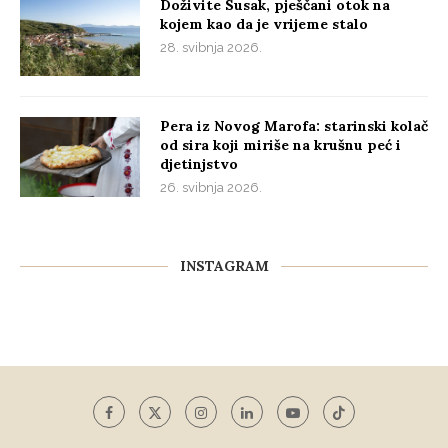
Doživite Susak, pješčani otok na
kojem kao da je vrijeme stalo
28. svibnja 2026.
Pera iz Novog Marofa: starinski kolač
od sira koji miriše na krušnu peć i
djetinjstvo
26. svibnja 2026.
INSTAGRAM