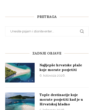
PRETRAGA
ZADNJE OBJAVE
Najljepše hrvatske plaže
koje morate posjetiti
6. kolovoza 2026.
Tople destinacije koje
morate posjetiti kad je u
Hrvatskoj hladno
5. kolovoza 2026.