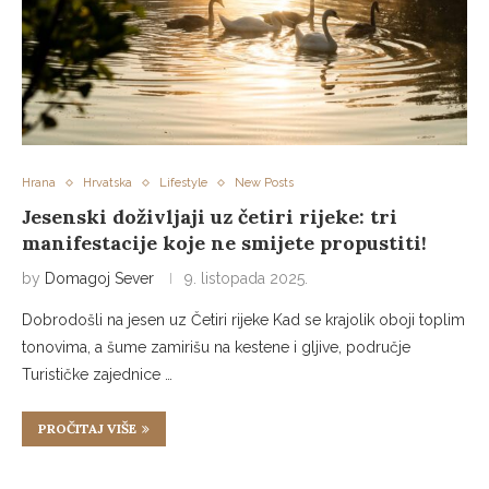
Hrana
Hrvatska
Lifestyle
New Posts
Jesenski doživljaji uz četiri rijeke: tri
manifestacije koje ne smijete propustiti!
by
Domagoj Sever
9. listopada 2025.
Dobrodošli na jesen uz Četiri rijeke Kad se krajolik oboji toplim
tonovima, a šume zamirišu na kestene i gljive, područje
Turističke zajednice …
PROČITAJ VIŠE