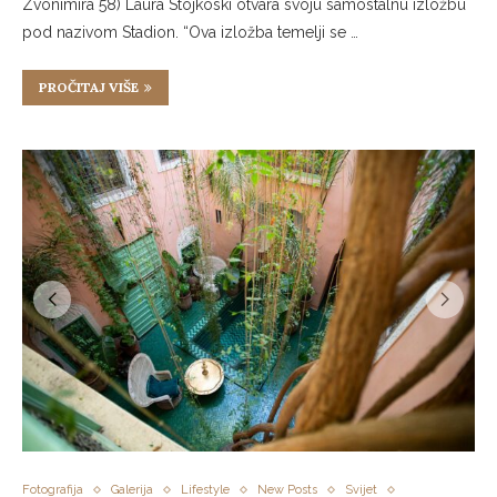
Zvonimira 58) Laura Stojkoski otvara svoju samostalnu izložbu
pod nazivom Stadion. “Ova izložba temelji se …
PROČITAJ VIŠE
Fotografija
Galerija
Lifestyle
New Posts
Svijet