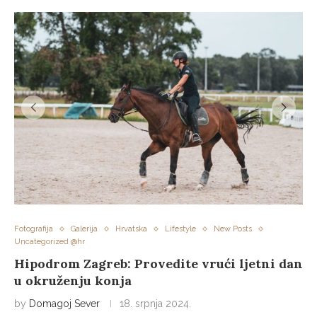
Fotografija
Galerija
Hrvatska
Lifestyle
New Posts
Uncategorized @hr
Hipodrom Zagreb: Provedite vrući ljetni dan
u okruženju konja
by
Domagoj Sever
18. srpnja 2024.