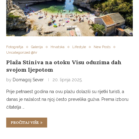
Fotografija
Galerija
Hrvatska
Lifestyle
New Posts
Uncategorized @hr
Plaža Stiniva na otoku Visu oduzima dah
svojom ljepotom
by
Domagoj Sever
20. lipnja 2025.
Prije petnaest godina na ovu plažu dolazili su rijetki turisti, a
danas je nažalost na njoj često prevelika gužva. Prema izboru
čitatelja …
PROČITAJ VIŠE