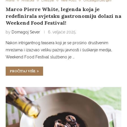
Hrana
Hrvatska
Lifestyle
New Posts
Uncategorized @hr
Marco Pierre White, legenda koja je
redefinirala svjetsku gastronomiju dolazi na
Weekend Food Festival!
by
Domagoj Sever
6. veljače 2025.
Nakon intrigantnog teasera koji je se proširio društvenim
mrežama i izazvao veliku pažnju javnosti i šuškanje medija,
Weekend Food Festival službeno je …
PROČITAJ VIŠE