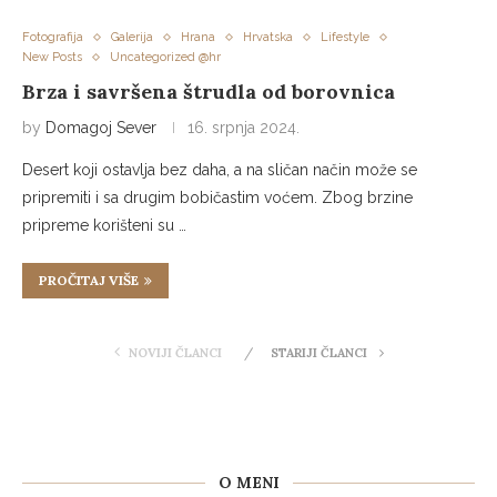
Fotografija
Galerija
Hrana
Hrvatska
Lifestyle
New Posts
Uncategorized @hr
Brza i savršena štrudla od borovnica
by
Domagoj Sever
16. srpnja 2024.
Desert koji ostavlja bez daha, a na sličan način može se
pripremiti i sa drugim bobičastim voćem. Zbog brzine
pripreme korišteni su …
PROČITAJ VIŠE
NOVIJI ČLANCI
STARIJI ČLANCI
O MENI