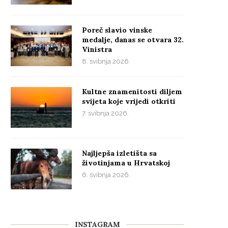
Poreč slavio vinske
medalje, danas se otvara 32.
Vinistra
8. svibnja 2026.
Kultne znamenitosti diljem
svijeta koje vrijedi otkriti
7. svibnja 2026.
Najljepša izletišta sa
životinjama u Hrvatskoj
6. svibnja 2026.
INSTAGRAM