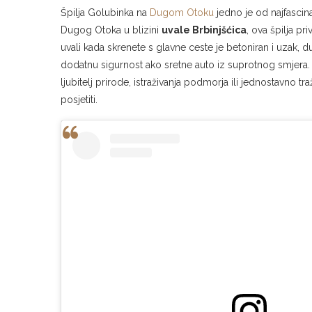
Špilja Golubinka na
Dugom Otoku
jedno je od najfascin
Dugog Otoka u blizini
uvale Brbinjšćica
, ova špilja pr
uvali kada skrenete s glavne ceste je betoniran i uzak, 
dodatnu sigurnost ako sretne auto iz suprotnog smjera. 
ljubitelj prirode, istraživanja podmorja ili jednostavno 
posjetiti.