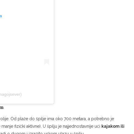
m
magojsever)
em
 čarolije. Od plaže do špilje ima oko 700 metara, a potrebno je
nje fizički aktivne). U špilju je najjednostavnije ući
kajakom ili
 radi o dugom i izrazito uskom ulazu u špilju.