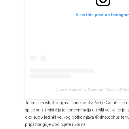
View this post on Instagra
A post shared by Domagoj Sever (@do
Terenskim istraživanjima faune spužvi špilje Golubinke u šp
špilje su šišmiši čija je koncentracija u špilji velika, te 
oko 1000 jedinki velikog potkovnjaka (Rhinolophus ferrum
pripazite gdje dodirujete rukama.