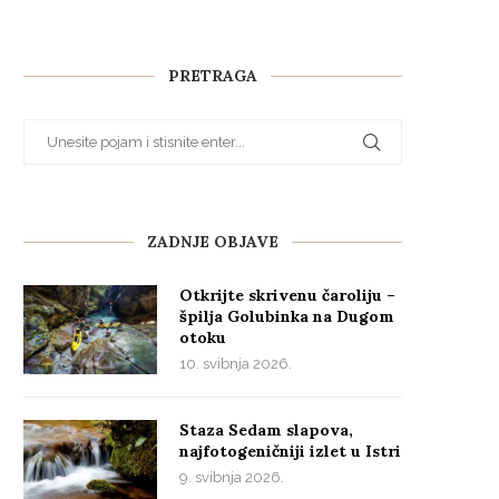
PRETRAGA
ZADNJE OBJAVE
Otkrijte skrivenu čaroliju –
špilja Golubinka na Dugom
otoku
10. svibnja 2026.
Staza Sedam slapova,
najfotogeničniji izlet u Istri
9. svibnja 2026.