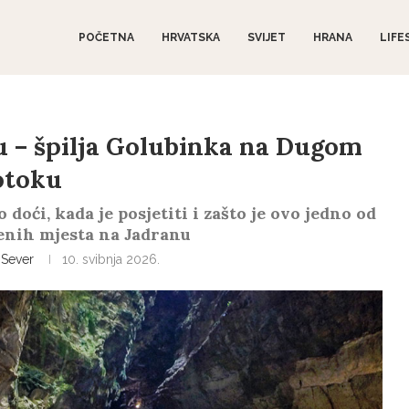
POČETNA
HRVATSKA
SVIJET
HRANA
LIFE
ju – špilja Golubinka na Dugom
otoku
oći, kada je posjetiti i zašto je ovo jedno od
venih mjesta na Jadranu
Sever
10. svibnja 2026.