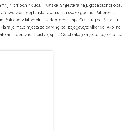
antnijih prirodnih čuda Hrvatske. Smještena na jugozapadnoj obali
ivlači sve veći broj turista i avanturista svake godine. Put prema
dugačak oko 2 kilometra i u dobrom stanju. Česta ugibališta daju
Mana je malo mjesta za parking pa izbjegavajte vikende. Ako ste
tražite nezaboravno iskustvo, špilja Golubinka je mjesto koje morate