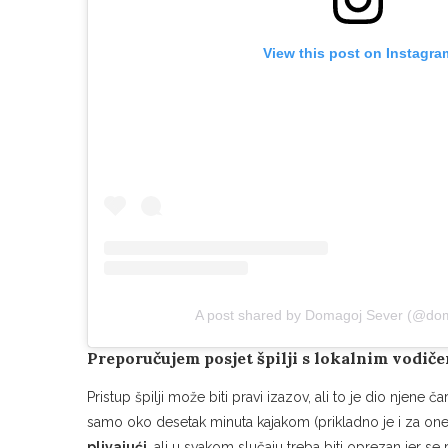
View this post on Instagra
A post shared by Domagoj Sever (@do
Preporučujem posjet špilji s lokalnim vodič
Pristup špilji može biti pravi izazov, ali to je dio njene
samo oko desetak minuta kajakom (prikladno je i za one ma
plivajući
, ali u svakom slučaju treba biti oprezan jer se