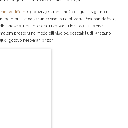
alnim vodičem
koji poznaje teren i može osigurati sigurno i
 mirnog mora i kada je sunce visoko na obzoru. Poseban doživljaj
iru zrake sunca, te stvaraju nestvarnu igru svjetla i sjene.
o malom prostoru ne može biti više od desetak ljudi. Kristalno
ajući gotovo nestvaran prizor.