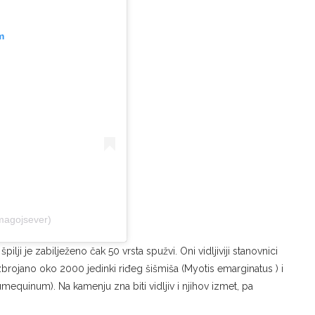
m
magojsever)
ilji je zabilježeno čak 50 vrsta spužvi. Oni vidljiviji stanovnici
je izbrojano oko 2000 jedinki riđeg šišmiša (Myotis emarginatus ) i
equinum). Na kamenju zna biti vidljiv i njihov izmet, pa