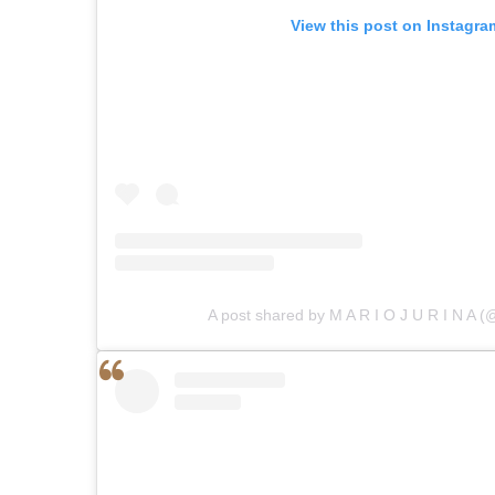
View this post on Instagra
A post shared by M A R I O J U R I N A (