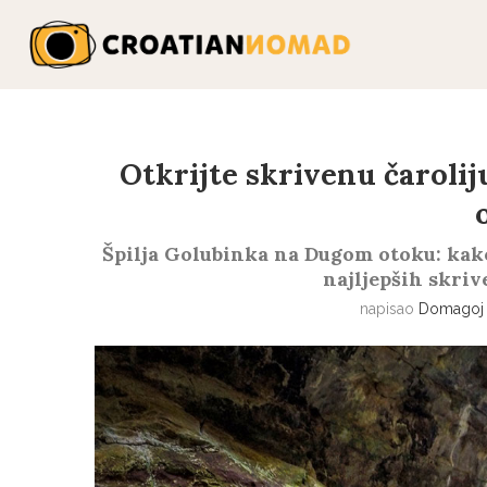
Otkrijte skrivenu čaroli
Špilja Golubinka na Dugom otoku: kako d
najljepših skri
napisao
Domagoj 